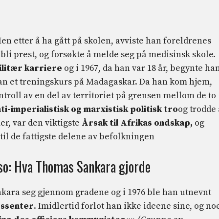
n etter å ha gått på skolen, avviste han foreldrenes
 bli prest, og forsøkte å melde seg på medisinsk skole.
ilitær karriere
og i 1967, da han var 18 år, begynte han
an et treningskurs på Madagaskar. Da han kom hjem,
ntroll av en del av territoriet på grensen mellom de to
ti-imperialistisk og marxistisk politisk tro
og trodde 
er, var den viktigste
Årsak til Afrikas ondskap,
og
 til de fattigste delene av befolkningen
aso: Hva Thomas Sankara gjorde
ankara seg gjennom gradene og i 1976 ble han utnevnt
gssenter
. Imidlertid forlot han ikke ideene sine, og no