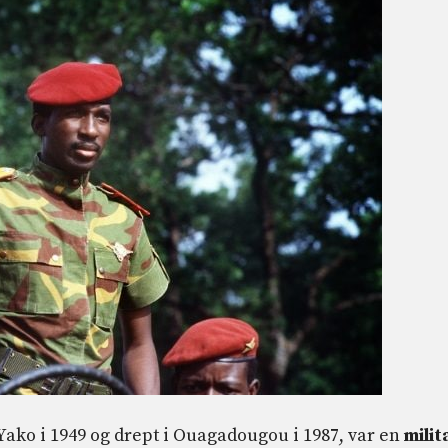
 Yako i 1949 og drept i Ouagadougou i 1987, var en
mili