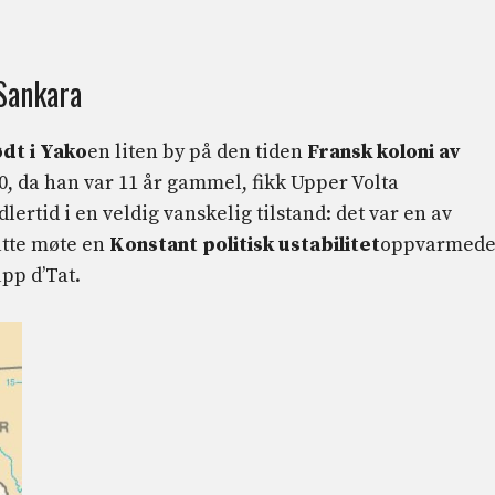
Sankara
dt i Yako
en liten by på den tiden
Fransk koloni av
0, da han var 11 år gammel, fikk Upper Volta
ertid i en veldig vanskelig tilstand: det var en av
tte møte en
Konstant politisk ustabilitet
oppvarmed
pp d’Tat.