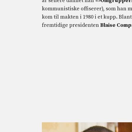
år senere dannet han
«»
Omgrupperin
kommunistiske offiserer), som han 
kom til makten i 1980 i et kupp. Bla
fremtidige presidenten
Blaise Comp