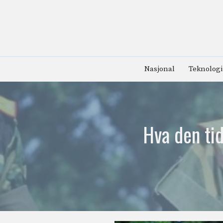
Hopp
til
innhold
Nasjonal
Teknologi
Hva den tid