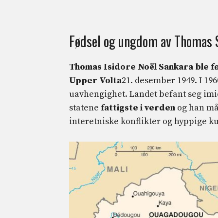
Fødsel og ungdom av Thomas 
Thomas Isidore Noël Sankara ble fø
Upper Volta
21. desember 1949. I 196
uavhengighet. Landet befant seg imidl
statene
fattigste i verden
og han må
interetniske konflikter og hyppige ku