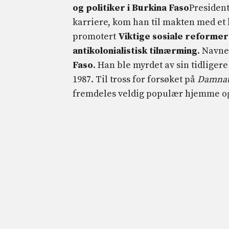
og politiker i Burkina Faso
President 
karriere, kom han til makten med et k
promotert
Viktige sosiale reformer
antikolonialistisk tilnærming
. Navne
Faso
. Han ble myrdet av sin tidliger
1987. Til tross for forsøket på
Damnat
fremdeles veldig populær hjemme og 