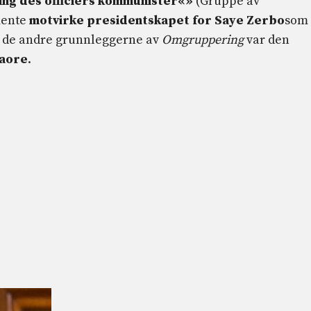
g des officiers kommunister
«»
(Gruppe av
mente
motvirke presidentskapet for Saye Zerbo
som
nt de andre grunnleggerne av
Omgruppering
var den
aore
.