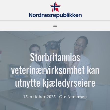
Hopp
til
innhold
Meny
Storbritannias
veterinærvirksomhet kan
utnytte kjæledyrseiere
15. oktober 2025
- Ole Andersen