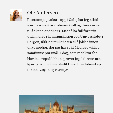
Ole Andersen
Ettersom jeg vokste opp i Oslo, har jeg alltid
vært fascinert av ordenes kraft og deres evne
til å skape endringer. Etter å ha fullført min
utdannelse i kommunikasjon ved Universitetet i
Bergen, fikk jeg muligheten til å jobbe innen
ulike medier, der jeg har søkt å belyse viktige
samfunnsspørsmål. I dag, som redaktør for
Nordnesrepublikken, prøver jeg å forene min
kjærlighet for journalistikk med min lidenskap
for innovasjon og eventyr.