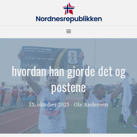
Hopp
til
innhold
Meny
hvordan han gjorde det og
postene
15. oktober 2025
- Ole Andersen