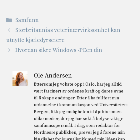
Kategorier
Samfunn
Storbritannias veterinærvirksomhet kan
utnytte kjæledyrseiere
Hvordan sikre Windows -PCen din
Ole Andersen
Ettersom jeg vokste opp i Oslo, har jeg alltid
vært fascinert av ordenes kraft og deres evne
til å skape endringer. Etter å ha fullført min
utdannelse i kommunikasjon ved Universitetet i
Bergen, fikk jeg muligheten til å jobbe innen
ulike medier, der jeg har søkt å belyse viktige
samfunnsspørsmål. I dag, som redaktør for
Nordnesrepublikken, prøver jeg å forene min
kjærlighet for journalistikk med min lidenskap