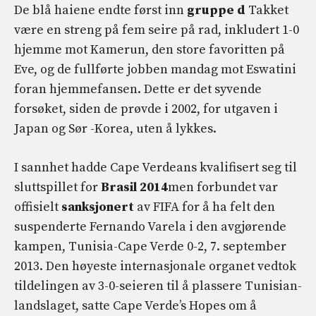
De blå haiene endte først inn
gruppe d
Takket
være en streng på fem seire på rad, inkludert 1-0
hjemme mot Kamerun, den store favoritten på
Eve, og de fullførte jobben mandag mot Eswatini
foran hjemmefansen. Dette er det syvende
forsøket, siden de prøvde i 2002, for utgaven i
Japan og Sør -Korea, uten å lykkes.
I sannhet hadde Cape Verdeans kvalifisert seg til
sluttspillet for
Brasil 2014
men forbundet var
offisielt
sanksjonert
av FIFA for å ha felt den
suspenderte Fernando Varela i den avgjørende
kampen, Tunisia-Cape Verde 0-2, 7. september
2013. Den høyeste internasjonale organet vedtok
tildelingen av 3-0-seieren til å plassere Tunisian-
landslaget, satte Cape Verde’s Hopes om å