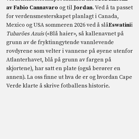
av Fabio Cannavaro
og til
Jordan
. Ved å ta passet
for verdensmesterskapet planlagt i Canada,
Mexico og USA sommeren 2026 ved å slå
Eswatini
i
Tubarões Azuis
(«Blå haier», så kallenavnet på
grunn av de fryktinngytende vannlevende
rovdyrene som velter i vannene på øyene utenfor
Atlanterhavet, blå på grunn av fargen på
skjortene), har satt en plate (også berører en
annen). La oss finne ut hva de er og hvordan Cape
Verde klarte å skrive fotballens historie.