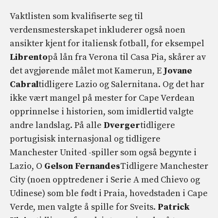
Vaktlisten som kvalifiserte seg til
verdensmesterskapet inkluderer også noen
ansikter kjent for italiensk fotball, for eksempel
Librento
på lån fra Verona til Casa Pia, skårer av
det avgjørende målet mot Kamerun, E
Jovane
Cabral
tidligere Lazio og Salernitana. Og det har
ikke vært mangel på mester for Cape Verdean
opprinnelse i historien, som imidlertid valgte
andre landslag. På alle
Dverger
tidligere
portugisisk internasjonal og tidligere
Manchester United -spiller som også begynte i
Lazio, O
Gelson Fernandes
Tidligere Manchester
City (noen opptredener i Serie A med Chievo og
Udinese) som ble født i Praia, hovedstaden i Cape
Verde, men valgte å spille for Sveits.
Patrick