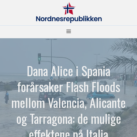
Hopp
til
innhold
Meny
Dana Alice i Spania
forårsaker Flash Floods
mellom Valencia, Alicante
og Tarragona: de mulige
effektene på Italia