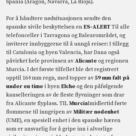
Spania (Aragón, Navarra, La Rioja).
For å håndtere nødsituasjonen sendte den
spanske sivile beskyttelsen en
ES-ALERT
Til alle
telefonceller i Tarragona og Balearområdet, og
inviterer innbyggerne til å unngå reiser: I tillegg
til Catalonia og byen Valencia, har Dana også
påvirket hele provinsen av
Alicante
og regionen
Murcia. I det første tilfellet ble det registrert
opptil 164 mm regn, med topper av
59 mm falt på
under en time
i byen
Elche
og den påfølgende
kanselleringen av de fleste flyvninger som drar
fra Alicante flyplass. TIL
Murcia
Imidlertid førte
flommene til inngripen av
Militær nødenhet
(UME), en spesiell enhet i den spanske hæren
som er ansvarlig for å gripe inn i alvorlige