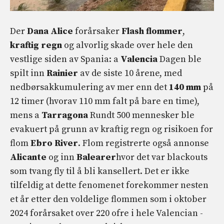
Der
Dana Alice
forårsaker
Flash flommer
,
kraftig regn
og alvorlig skade over hele den
vestlige siden av Spania: a
Valencia
Dagen ble
spilt inn
Rainier
av de siste 10 årene, med
nedbørsakkumulering av mer enn det
140 mm
på
12 timer (hvorav 110 mm falt på bare en time),
mens a
Tarragona
Rundt 500 mennesker ble
evakuert på grunn av kraftig regn og risikoen for
flom
Ebro River
. Flom registrerte også annonse
Alicante
og inn
Balearer
hvor det var blackouts
som tvang fly til å bli kansellert. Det er ikke
tilfeldig at dette fenomenet forekommer nesten
et år etter den voldelige flommen som i oktober
2024 forårsaket over 220 ofre i hele Valencian -