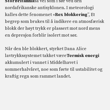
Storbritannia
så vel som i sør ved den
nordafrikanske antisyklonen. I meteorologi
kalles dette fenomenet «
Rex blokkering
”, Et
begrep som brukes til å indikere en atmosfærisk
blokk der høyt trykk er plassert mot nord mens
en depresjon forblir isolert mot sør.
Når den ble blokkert, styrket Dana Alice
lavtrykkssystemet takket være
Termisk energi
akkumulert i vannet i Middelhavet i
sommerhalvåret, noe som førte til ustabilitet og
kraftig regn som rammet landet.