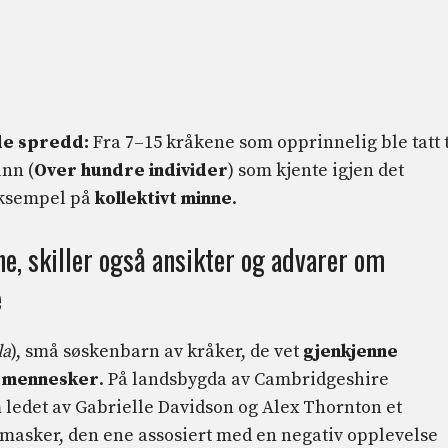
de spredd:
Fra 7–15 kråkene som opprinnelig ble tatt t
nn (
Over hundre individer
) som kjente igjen det
eksempel på
kollektivt minne
.
e, skiller også ansikter og advarer om
e
la
), små søskenbarn av kråker, de vet
gjenkjenne
e mennesker
. På landsbygda av Cambridgeshire
 ledet av Gabrielle Davidson og Alex Thornton et
masker, den ene assosiert med en negativ opplevelse