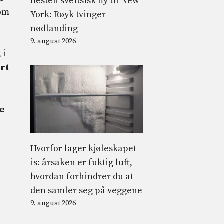
nesten sveitsisk fly til New
 om
York: Røyk tvinger
nødlanding
9. august 2026
 i
ørt
re
Hvorfor lager kjøleskapet
is: årsaken er fuktig luft,
hvordan forhindrer du at
den samler seg på veggene
9. august 2026