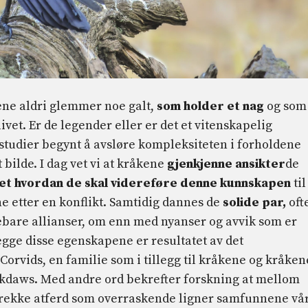
kene aldri glemmer noe galt,
som holder et nag
og som
ivet. Er de legender eller er det et vitenskapelig
studier begynt å avsløre kompleksiteten i forholdene
 bilde. I dag vet vi at kråkene
gjenkjenne ansikter
de
et hvordan de skal videreføre denne kunnskapen
til
ne etter en konflikt. Samtidig dannes de
solide par,
oft
ebare allianser, om enn med nyanser og avvik som er
gge disse egenskapene er resultatet av det
 Corvids, en familie som i tillegg til kråkene og kråken
ckdaws. Med andre ord bekrefter forskning at mellom
en rekke atferd som overraskende ligner samfunnene vå