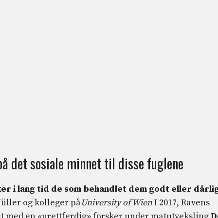
 det sosiale minnet til disse fuglene
er i lang tid de som behandlet dem godt eller dårli
Müller og kolleger på
University of Wien
I 2017, Ravens
t med en «urettferdig» forsker under matutveksling
D