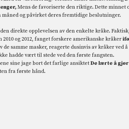
lenger,
Mens de favoriserte den riktige. Dette minnet
en måned og påvirket deres fremtidige beslutninger.
den direkte opplevelsen av den enkelte kråke. Faktisk,
lom 2010 og 2012, fanget forskere amerikanske kråker
if
 av de samme masker, reagerte dusinvis av kråker ved å
kke hadde vært til stede ved den første fangsten.
e sine jage bort det farlige ansiktet
De lærte å gjø
ten fra første hånd.