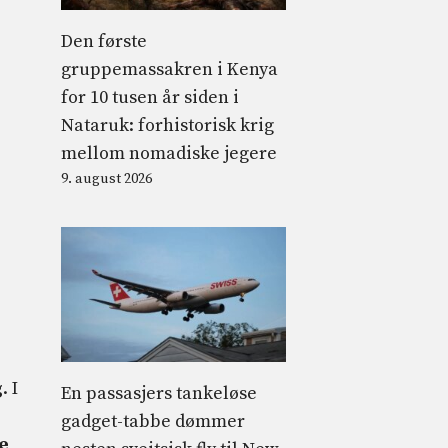
Den første
gruppemassakren i Kenya
for 10 tusen år siden i
Nataruk: forhistorisk krig
mellom nomadiske jegere
9. august 2026
g
. I
En passasjers tankeløse
gadget-tabbe dømmer
e