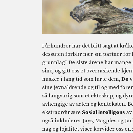
I århundrer har det blitt sagt at krå
dessuten forblir nær sin partner for l
grunnlag? De siste årene har mange 
sine, og gitt oss et overraskende kjent
husker i lang tid som lurte dem,
De v
sine jevnaldrende og til og med fore
så langvarig som et ekteskap, og dyr
avhengige av arten og konteksten. Be
ekstraordinære
Sosial intelligens
av
også inkluderer Jays, Magpies og Ja
nag og lojalitet viser korvider oss 