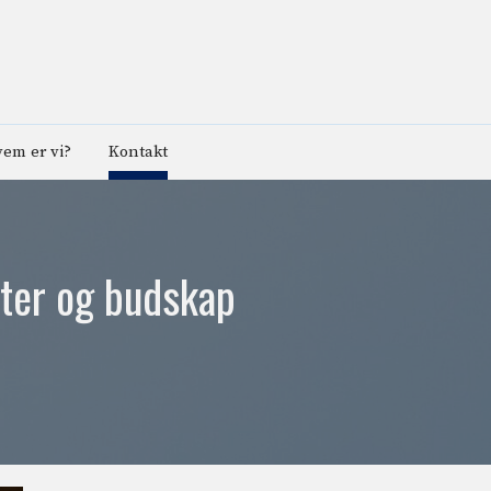
em er vi?
Kontakt
kter og budskap