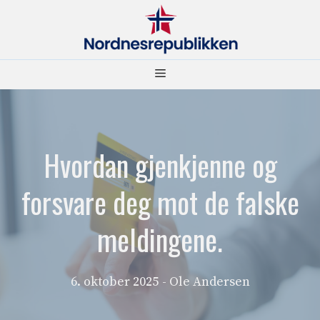
Hopp
til
innhold
Meny
Hvordan gjenkjenne og
forsvare deg mot de falske
meldingene.
6. oktober 2025
- Ole Andersen