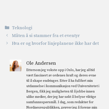
Kategorier
Teknologi
Måten å si stammer fra et eventyr
Hva er og hvorfor linjeplanene ikke har det
Ole Andersen
Ettersom jeg vokste opp i Oslo, har jeg alltid
vært fascinert av ordenes kraft og deres evne
til å skape endringer. Etter å ha fullført min
utdannelse i kommunikasjon ved Universitetet i
Bergen, fikk jeg muligheten til å jobbe innen
ulike medier, der jeg har søkt å belyse viktige
samfunnsspørsmål. I dag, som redaktør for
Nordnesrepublikken, prøver jeg å forene min