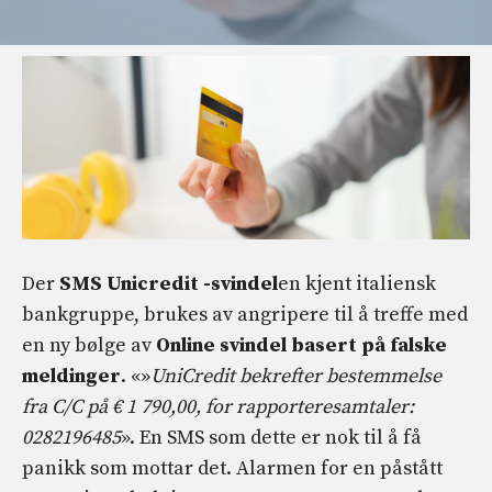
Der
SMS Unicredit -svindel
en kjent italiensk
bankgruppe, brukes av angripere til å treffe med
en ny bølge av
Online svindel basert på falske
meldinger
. «»
UniCredit bekrefter bestemmelse
fra C/C på € 1 790,00, for rapporteresamtaler:
0282196485
». En SMS som dette er nok til å få
panikk som mottar det. Alarmen for en påstått