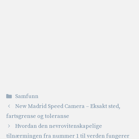
Kategorier
Samfunn
New Madrid Speed ​​Camera – Eksakt sted,
fartsgrense og toleranse
Hvordan den nevrovitenskapelige
tilnærmingen fra nummer 1 til verden fungerer