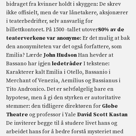
bidraget fra kvinner holdt i skyggen: De skrev
ikke offisielt, men de var lånetakere, aksjonærer
i teaterbedrifter, selv ansvarlig for
billettkontoret. På 1500 -tallet utover
80% av de
teaterverkene var anonyme
: Er det mulig at bak
den anonymiteten var det også forfattere, som
Emilia? Lærde
John Hudson
Han hevder at
Bassano har igjen
ledetråder
I tekstene:
Karakterer kalt Emilia i Otello, Bassanio i
Merchant of Venezia, Aemilius og Bassianus i
Tito Andronico. Det er selvfølgelig bare en
hypotese, men å gi den styrken er autoritative
stemmer: den tidligere direktøren for
Globe
Theatre
og professor i Yale
David Scott Kastan
De inviterer begge til å studere livet hans og
arbeidet hans for å bedre forstå mysteriet med