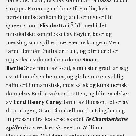
hans etternavn, faktisk stammer fra Bassano del
Grappa. Faren og onklene til Emilia, hvis
berømmelse ankom England, er invitert til
Queen Court
Elisabetta i
Å bli med i det
musikalske komplekset av fløyter, buer og
messing som spilte i nærvær av kongen. Men
faren dør når Emilia er liten, og blir deretter
oppvokst av domstolens dame
Susan
Bertie
Grevinnen av Kent, som i stor grad tar seg
av utdannelsen hennes, og gir henne en veldig
raffinert humanistisk, musikalsk og kunstnerisk
dannelse. Emilia vokser i retten, og blir en elsker
av
Lord Henry Carey
Baron av Hudson, fetter av
dronningen, Gran Ciambellano fra Kingdom og
Impresario fra teaterselskapet
Te
Chamberlains
spillere
hvis verk er skrevet av William