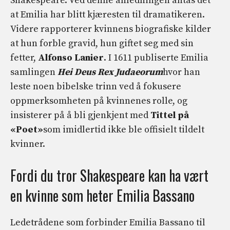
Shakespeare. Ved denne anledningen antas det
at Emilia har blitt kjæresten til dramatikeren.
Videre rapporterer kvinnens biografiske kilder
at hun forble gravid, hun giftet seg med sin
fetter,
Alfonso Lanier
. I 1611 publiserte Emilia
samlingen
Hei Deus Rex Judaeorum
hvor han
leste noen bibelske trinn ved å fokusere
oppmerksomheten på kvinnenes rolle, og
insisterer på å bli gjenkjent med
Tittel på
«Poet»
som imidlertid ikke ble offisielt tildelt
kvinner.
Fordi du tror Shakespeare kan ha vært
en kvinne som heter Emilia Bassano
Ledetrådene som forbinder Emilia Bassano til