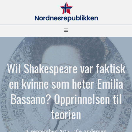
Hopp
til
innhold
Meny
Wil Shakespeare var faktisk
en kvinne som heter Emilia
Bassano? Opprinnelsen til
teorien
4. september 2025
- Ole Andersen