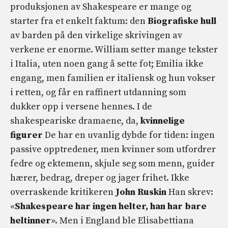
produksjonen av Shakespeare er mange og
starter fra et enkelt faktum: den
Biografiske hull
av barden på den virkelige skrivingen av
verkene er enorme. William setter mange tekster
i Italia, uten noen gang å sette fot; Emilia ikke
engang, men familien er italiensk og hun vokser
i retten, og får en raffinert utdanning som
dukker opp i versene hennes. I de
shakespeariske dramaene, da,
kvinnelige
figurer
De har en uvanlig dybde for tiden: ingen
passive opptredener, men kvinner som utfordrer
fedre og ektemenn, skjule seg som menn, guider
hærer, bedrag, dreper og jager frihet. Ikke
overraskende kritikeren
John Ruskin
Han skrev:
«
Shakespeare har ingen helter, han har bare
heltinner
». Men i England ble Elisabettiana