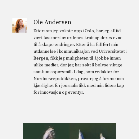
Ole Andersen
Ettersom jeg vokste opp i Oslo, har jeg alltid
vært fascinert av ordenes kraft og deres evne
til å skape endringer. Etter å ha fullført min
utdannelse i kommunikasjon ved Universitetet i
Bergen, fikk jeg muligheten til å jobbe innen
ulike medier, der jeg har søkt å belyse viktige
samfunnsspørsmål. I dag, som redaktør for
Nordnesrepublikken, prøver jeg å forene min
kjærlighet for journalistikk med min lidenskap
for innovasjon og eventyr.