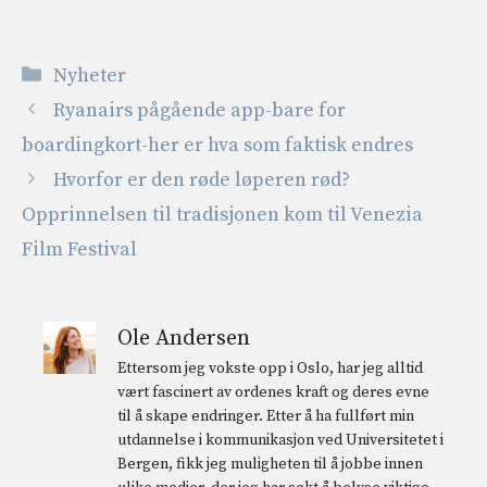
Kategorier
Nyheter
Ryanairs pågående app-bare for
boardingkort-her er hva som faktisk endres
Hvorfor er den røde løperen rød?
Opprinnelsen til tradisjonen kom til Venezia
Film Festival
Ole Andersen
Ettersom jeg vokste opp i Oslo, har jeg alltid
vært fascinert av ordenes kraft og deres evne
til å skape endringer. Etter å ha fullført min
utdannelse i kommunikasjon ved Universitetet i
Bergen, fikk jeg muligheten til å jobbe innen