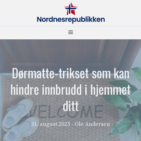
Hopp
til
innhold
Meny
Dørmatte-trikset som kan
hindre innbrudd i hjemmet
ditt
31. august 2025
- Ole Andersen