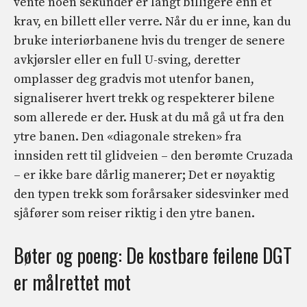
vente noen sekunder er langt billigere enn et
krav, en billett eller verre. Når du er inne, kan du
bruke interiørbanene hvis du trenger de senere
avkjørsler eller en full U-sving, deretter
omplasser deg gradvis mot utenfor banen,
signaliserer hvert trekk og respekterer bilene
som allerede er der. Husk at du må gå ut fra den
ytre banen. Den «diagonale streken» fra
innsiden rett til glidveien – den berømte Cruzada
– er ikke bare dårlig manerer; Det er nøyaktig
den typen trekk som forårsaker sidesvinker med
sjåfører som reiser riktig i den ytre banen.
Bøter og poeng: De kostbare feilene DGT
er målrettet mot