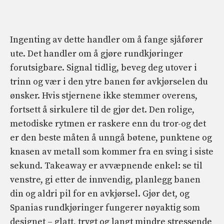
Ingenting av dette handler om å fange sjåfører
ute. Det handler om å gjøre rundkjøringer
forutsigbare. Signal tidlig, beveg deg utover i
trinn og vær i den ytre banen før avkjørselen du
ønsker. Hvis stjernene ikke stemmer overens,
fortsett å sirkulere til de gjør det. Den rolige,
metodiske rytmen er raskere enn du tror-og det
er den beste måten å unngå bøtene, punktene og
knasen av metall som kommer fra en sving i siste
sekund. Takeaway er avvæpnende enkel: se til
venstre, gi etter de innvendig, planlegg banen
din og aldri pil for en avkjørsel. Gjør det, og
Spanias rundkjøringer fungerer nøyaktig som
designet – glatt, trygt og langt mindre stressende