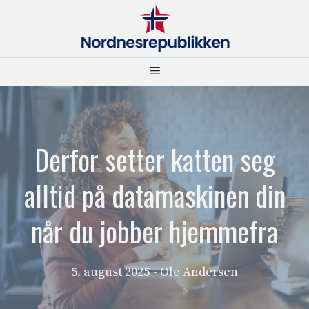
Hopp
til
innhold
Meny
Derfor setter katten seg
alltid på datamaskinen din
når du jobber hjemmefra
5. august 2025
- Ole Andersen