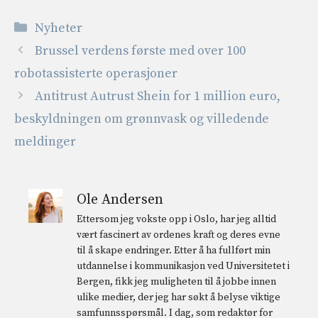
Kategorier
Nyheter
Brussel verdens første med over 100
robotassisterte operasjoner
Antitrust Autrust Shein for 1 million euro,
beskyldningen om grønnvask og villedende
meldinger
Ole Andersen
Ettersom jeg vokste opp i Oslo, har jeg alltid
vært fascinert av ordenes kraft og deres evne
til å skape endringer. Etter å ha fullført min
utdannelse i kommunikasjon ved Universitetet i
Bergen, fikk jeg muligheten til å jobbe innen
ulike medier, der jeg har søkt å belyse viktige
samfunnsspørsmål. I dag, som redaktør for