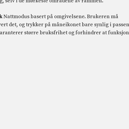
ig, selv i de mørkeste områdene av rammen.
k
Nattmodus basert på omgivelsene. Brukeren må
ert det, og trykker på måneikonet bare synlig i passe
ranterer større bruksfrihet og forhindrer at funksjo