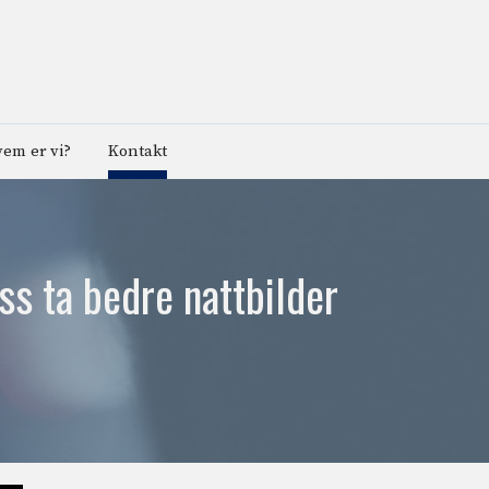
em er vi?
Kontakt
s ta bedre nattbilder