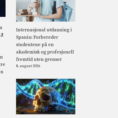
ra
Internasjonal utdanning i
.2
Spania: Forbereder
studentene på en
akademisk og profesjonell
en
fremtid uten grenser
tre
8. august 2026
en