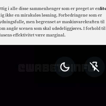
tig i alle disse sammenhenger som er preget av en
lit
lig ikke en mirakuløs løsning. Forbedringene som er
ydningsfulle, men begrenset av maskinvarekraften til
m angår scenen som skal udødeliggjøres. I forhold til
usens effektivitet være marginal.