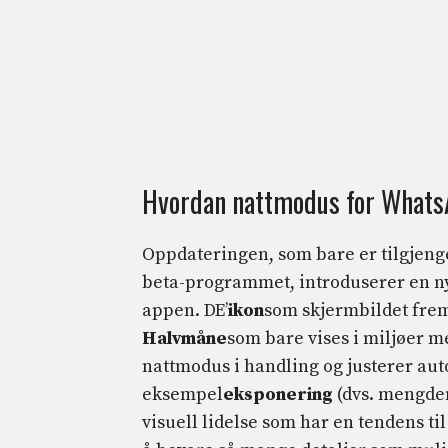
Hvordan nattmodus for Whats
Oppdateringen, som bare er tilgjenge
beta-programmet, introduserer en ny
appen. DE’
ikon
som skjermbildet fremh
Halvmåne
som bare vises i miljøer me
nattmodus i handling og justerer aut
eksempel
eksponering
(dvs. mengden
visuell lidelse som har en tendens ti