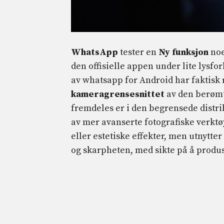
WhatsApp
tester en
Ny funksjon
noe
den offisielle appen under lite lysf
av whatsapp for Android har faktisk
kameragrensesnittet
av den berømt
fremdeles er i den begrensede distri
av mer avanserte fotografiske verktø
eller estetiske effekter, men utnytt
og skarpheten, med sikte på å produse