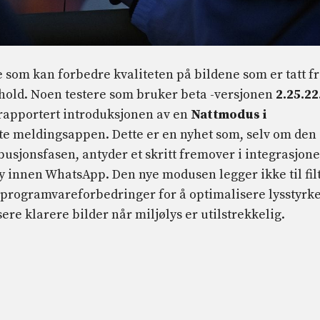
 som kan forbedre kvaliteten på bildene som er tatt f
orhold. Noen testere som bruker beta -versjonen
2.25.22
 rapportert introduksjonen av en
Nattmodus i
e meldingsappen. Dette er en nyhet som, selv om den
busjonsfasen, antyder et skritt fremover i integrasjon
y innen WhatsApp. Den nye modusen legger ikke til fil
er programvareforbedringer for å optimalisere lysstyrk
re klarere bilder når miljølys er utilstrekkelig.