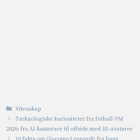
Kategorier
Vitenskap
5 teknologiske kuriositeter fra fotball-VM
2026: fra AI-kameraer til offside med 3D-avatarer
10 fakta om Giacomo Leopardi: fra hans