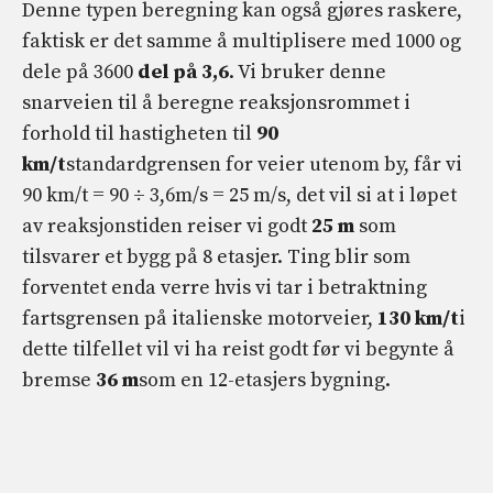
Denne typen beregning kan også gjøres raskere,
faktisk er det samme å multiplisere med 1000 og
dele på 3600
del på 3,6
. Vi bruker denne
snarveien til å beregne reaksjonsrommet i
forhold til hastigheten til
90
km/t
standardgrensen for veier utenom by, får vi
90 km/t = 90 ÷ 3,6m/s = 25 m/s, det vil si at i løpet
av reaksjonstiden reiser vi godt
25 m
som
tilsvarer et bygg på 8 etasjer. Ting blir som
forventet enda verre hvis vi tar i betraktning
fartsgrensen på italienske motorveier,
130 km/t
i
dette tilfellet vil vi ha reist godt før vi begynte å
bremse
36 m
som en 12-etasjers bygning.