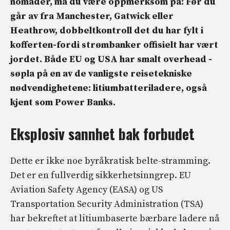
nomader, må du være oppmerksom på: Før du
går av fra Manchester, Gatwick eller
Heathrow, dobbeltkontroll det du har fylt i
kofferten-fordi strømbanker offisielt har vært
jordet. Både EU og USA har smalt overhead -
søpla på en av de vanligste reisetekniske
nødvendighetene: litiumbatteriladere, også
kjent som Power Banks.
Eksplosiv sannhet bak forbudet
Dette er ikke noe byråkratisk belte-stramming.
Det er en fullverdig sikkerhetsinngrep. EU
Aviation Safety Agency (EASA) og US
Transportation Security Administration (TSA)
har bekreftet at litiumbaserte bærbare ladere nå