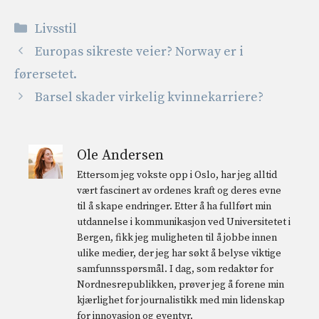
Kategorier
Livsstil
Europas sikreste veier? Norway er i
førersetet.
Barsel skader virkelig kvinnekarriere?
Ole Andersen
Ettersom jeg vokste opp i Oslo, har jeg alltid
vært fascinert av ordenes kraft og deres evne
til å skape endringer. Etter å ha fullført min
utdannelse i kommunikasjon ved Universitetet i
Bergen, fikk jeg muligheten til å jobbe innen
ulike medier, der jeg har søkt å belyse viktige
samfunnsspørsmål. I dag, som redaktør for
Nordnesrepublikken, prøver jeg å forene min
kjærlighet for journalistikk med min lidenskap
for innovasjon og eventyr.