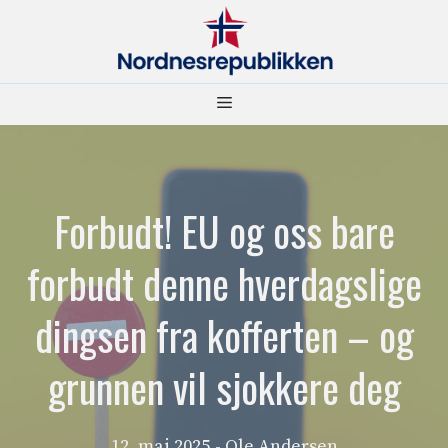
Hopp
til
innhold
Meny
Forbudt! EU og oss bare
forbudt denne hverdagslige
dingsen fra kofferten – og
grunnen vil sjokkere deg
12. mai 2025
- Ole Andersen