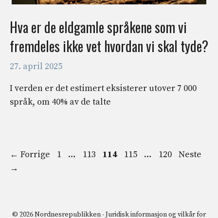
Hva er de eldgamle språkene som vi
fremdeles ikke vet hvordan vi skal tyde?
27. april 2025
I verden er det estimert eksisterer utover 7 000
språk, om 40% av de talte
Side
Side
Side
Side
Side
←
Forrige
1
…
113
114
115
…
120
Neste
→
© 2026 Nordnesrepublikken -
Juridisk informasjon og vilkår for