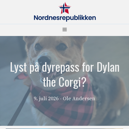
Hopp
til
innhold
Meny
Lyst på dyrepass for Dylan
the Corgi?
9. juli 2026
- Ole Andersen