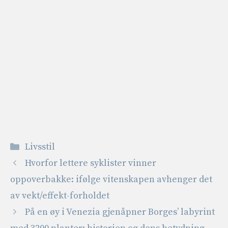
Kategorier
Livsstil
Hvorfor lettere syklister vinner
oppoverbakke: ifølge vitenskapen avhenger det
av vekt/effekt-forholdet
På en øy i Venezia gjenåpner Borges’ labyrint