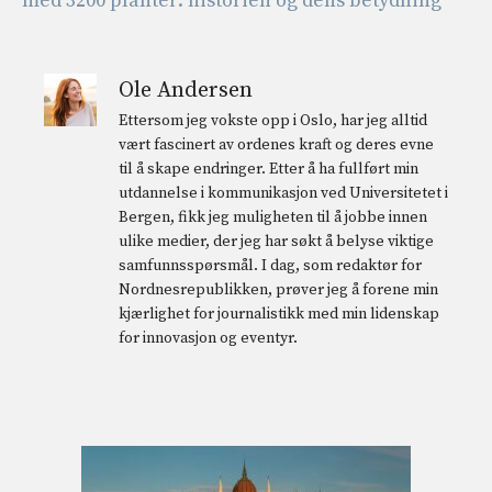
med 3200 planter: historien og dens betydning
Ole Andersen
Ettersom jeg vokste opp i Oslo, har jeg alltid
vært fascinert av ordenes kraft og deres evne
til å skape endringer. Etter å ha fullført min
utdannelse i kommunikasjon ved Universitetet i
Bergen, fikk jeg muligheten til å jobbe innen
ulike medier, der jeg har søkt å belyse viktige
samfunnsspørsmål. I dag, som redaktør for
Nordnesrepublikken, prøver jeg å forene min
kjærlighet for journalistikk med min lidenskap
for innovasjon og eventyr.