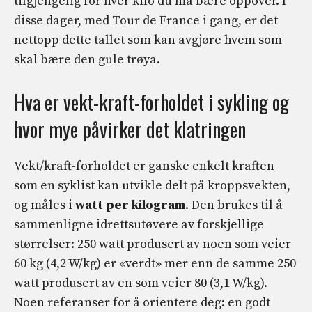
tilgjengelig for hver kilo du må bære oppover. I
disse dager, med Tour de France i gang, er det
nettopp dette tallet som kan avgjøre hvem som
skal bære den gule trøya.
Hva er vekt-kraft-forholdet i sykling og
hvor mye påvirker det klatringen
Vekt/kraft-forholdet er ganske enkelt kraften
som en syklist kan utvikle delt på kroppsvekten,
og måles i
watt per kilogram
. Den brukes til å
sammenligne idrettsutøvere av forskjellige
størrelser: 250 watt produsert av noen som veier
60 kg (4,2 W/kg) er «verdt» mer enn de samme 250
watt produsert av en som veier 80 (3,1 W/kg).
Noen referanser for å orientere deg: en godt