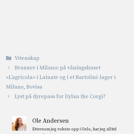
Kategorier
Vitenskap
Branner i Milano: på våningshuset
«L’agricola» i Lainate og i et Bartolini-lager i
Milano, Bovisa
Lyst på dyrepass for Dylan the Corgi?
Ole Andersen
Ettersom jeg vokste opp i Oslo, har jeg alltid