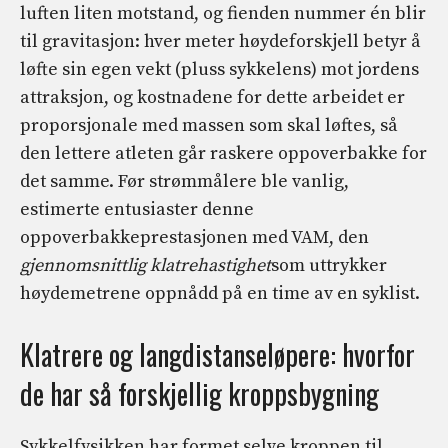
luften liten motstand, og fienden nummer én blir
til gravitasjon: hver meter høydeforskjell betyr å
løfte sin egen vekt (pluss sykkelens) mot jordens
attraksjon, og kostnadene for dette arbeidet er
proporsjonale med massen som skal løftes, så
den lettere atleten går raskere oppoverbakke for
det samme. Før strømmålere ble vanlig,
estimerte entusiaster denne
oppoverbakkeprestasjonen med VAM, den
gjennomsnittlig klatrehastighet
som uttrykker
høydemetrene oppnådd på en time av en syklist.
Klatrere og langdistanseløpere: hvorfor
de har så forskjellig kroppsbygning
Sykkelfysikken har formet selve kroppen til