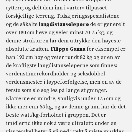
ryttere, og delt dem inn i «arter» tilpasset
forskjellige terreng. Tidskjøringsspesialistene
og de såkalte
langdistanseløpere
de er generelt
over 180 cm høye og veier minst 70-75 kg, og
denne strukturen lar dem uttrykke den høyeste
absolutte kraften.
Filippo Ganna
for eksempel er
han 193 cm høy og veier rundt 82 kg og er en av
de kraftigste langdistanseløperne som finnes:
verdenstimerekordholder og seksdobbel
verdensmester i løypeforfølgelse, men en av de
første som slo seg løs på lange stigninger.
Klatrerne er mindre, vanligvis under 175 cm og
ikke mer enn 65 kg, og av denne grunn har de det
beste watt/kg-forholdet i gruppen. Det er
imidlertid ikke nok å være ultralett: under en
viss terskel betyr å gå ned i vekt å miste muskler