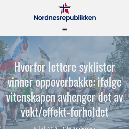
Hopp
til
innhold
Meny
Hvorfor lettere syklister
vinner oppoverbakke: ifølge
vitenskapen avhenger det av
vekt/effekt-forholdet
9. juli 2026
- Ole Andersen