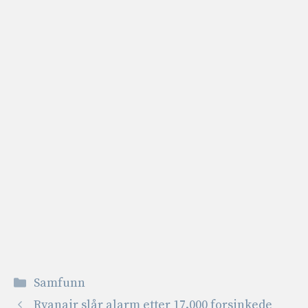
Kategorier
Samfunn
Ryanair slår alarm etter 17.000 forsinkede