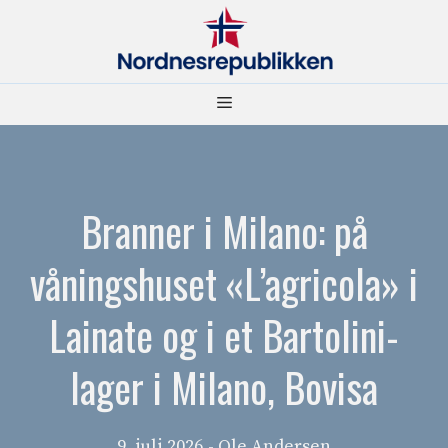
Hopp
til
innhold
Meny
Branner i Milano: på
våningshuset «L’agricola» i
Lainate og i et Bartolini-
lager i Milano, Bovisa
9. juli 2026
- Ole Andersen