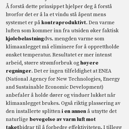
Å forstå dette prinsippet hjelper deg å forstå
hvorfor det er å la et vindu stå åpent mens
systemet er på
kontraproduktivt
. Den varme
luften som kommer inn fra utsiden øker faktisk
kjølebelastning
dvs. mengden varme som
klimaanlegget må eliminere for å opprettholde
ønsket temperatur. Resultatet er mer intenst
arbeid, større strømforbruk og
høyere
regninger
. Det er ingen tilfeldighet at ENEA
(National Agency for New Technologies, Energy
and Sustainable Economic Development)
anbefaler å holde dører og vinduer lukket når
klimaanlegget brukes. Også riktig plassering av
den installerte splitten
i en annen
å utnytte det
naturlige
bevegelse av varm luft mot
taket
bidrar til å forbedre effektiviteten. I tillegg