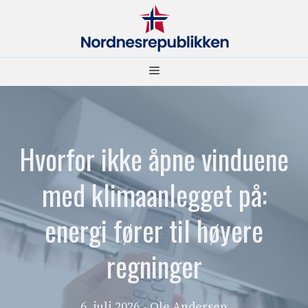
Hopp
til
innhold
Meny
Hvorfor ikke åpne vinduene
med klimaanlegget på:
energi fører til høyere
regninger
6. juli 2026
- Ole Andersen