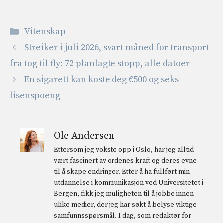
Kategorier
Vitenskap
Streiker i juli 2026, svart måned for transport
fra tog til fly: 72 planlagte stopp, alle datoer
En sigarett kan koste deg €500 og seks
lisenspoeng
Ole Andersen
Ettersom jeg vokste opp i Oslo, har jeg alltid
vært fascinert av ordenes kraft og deres evne
til å skape endringer. Etter å ha fullført min
utdannelse i kommunikasjon ved Universitetet i
Bergen, fikk jeg muligheten til å jobbe innen
ulike medier, der jeg har søkt å belyse viktige
samfunnsspørsmål. I dag, som redaktør for