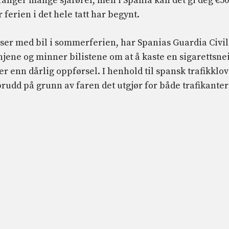
 fanger mange sjåfører, men i Spania kan det gi deg €5
ferien i det hele tatt har begynt.
er med bil i sommerferien, har Spanias Guardia Civil
jene og minner bilistene om at å kaste en sigarettsne
er enn dårlig oppførsel. I henhold til spansk trafikklov
brudd på grunn av faren det utgjør for både trafikanter