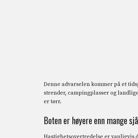
Denne advarselen kommer på et tidspu
strender, campingplasser og landlig
er tørr.
Boten er høyere enn mange sjåf
Hastighetsovertredelse er vanligvis 