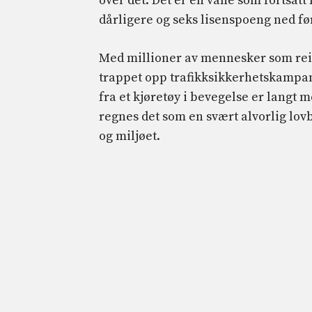
over det. Det er en vane som fortsatt
dårligere og seks lisenspoeng ned før 
Med millioner av mennesker som reis
trappet opp trafikksikkerhetskampan
fra et kjøretøy i bevegelse er langt m
regnes det som en svært alvorlig lov
og miljøet.