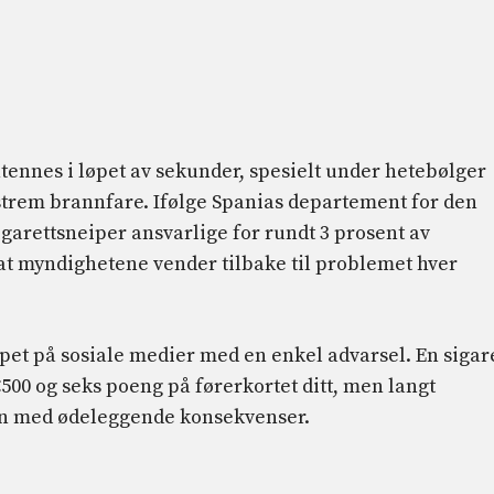
ntennes i løpet av sekunder, spesielt under hetebølger
strem brannfare. Ifølge Spanias departement for den
garettsneiper ansvarlige for rundt 3 prosent av
at myndighetene vender tilbake til problemet hver
apet på sosiale medier med en enkel advarsel. En sigar
€500 og seks poeng på førerkortet ditt, men langt
ann med ødeleggende konsekvenser.