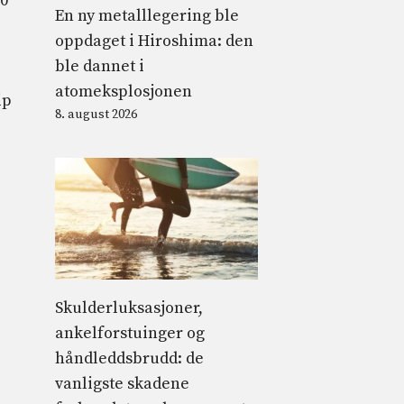
00
En ny metalllegering ble
oppdaget i Hiroshima: den
ble dannet i
atomeksplosjonen
ip
8. august 2026
Skulderluksasjoner,
ankelforstuinger og
håndleddsbrudd: de
vanligste skadene