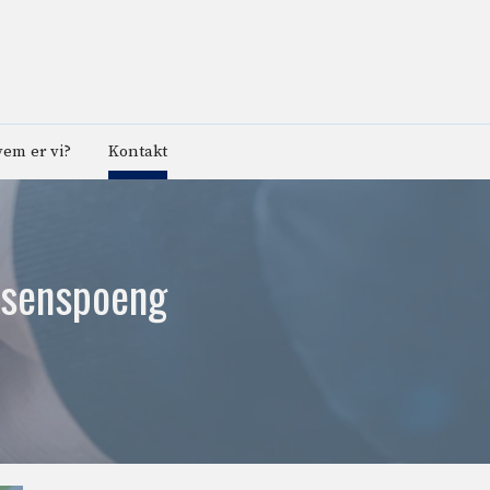
em er vi?
Kontakt
lisenspoeng