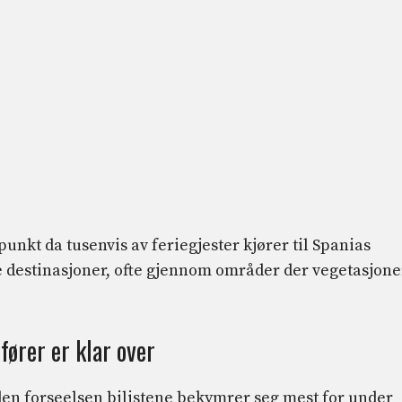
nkt da tusenvis av feriegjester kjører til Spanias
e destinasjoner, ofte gjennom områder der vegetasjon
ører er klar over
den forseelsen bilistene bekymrer seg mest for under