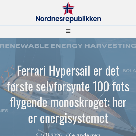
Hopp
til
innhold
Meny
Ferrari Hypersail er det
første selvforsynte 100 fots
flygende monoskroget: her
er energisystemet
6. juli 2026
- Ole Andersen