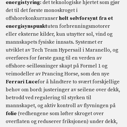
energistyring
: det teknologiske hjertet som gjør
det til det første monoskroget i
offshorekonkurranser
helt selvforsynt fra et
energisynspunkt
uten forbrenningsmotorer
eller eksterne kilder, kun utnytter sol, vind og
mannskapets fysiske innsats. Systemet er
utviklet av Tech Team Hypersail i Maranello, og
overføres for første gang til en verden av
offshore-seilløsninger skapt på Formel 1 og
veimodeller av Prancing Horse, som den nye
Ferrari Luce
for å håndtere to svært forskjellige
behov om bord: justeringer av seilene over dekk,
betrodd ved regulering til styrken til
mannskapet, og aktiv kontroll av flyvningen på
folie
(vedhengene som løfter skroget over
overflaten og reduserer friksjonen) under dekk,