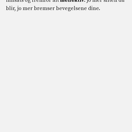
innsats og fremfor alt
ineffektiv
: jo mer sliten du
blir, jo mer bremser bevegelsene dine.