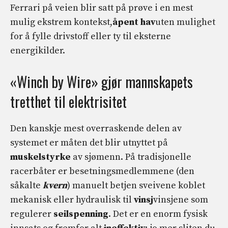
Ferrari på veien blir satt på prøve i en mest
mulig ekstrem kontekst,
åpent hav
uten mulighet
for å fylle drivstoff eller ty til eksterne
energikilder.
«Winch by Wire» gjør mannskapets
tretthet til elektrisitet
Den kanskje mest overraskende delen av
systemet er måten det blir utnyttet på
muskelstyrke
av sjømenn. På tradisjonelle
racerbåter er besetningsmedlemmene (den
såkalte
kvern
) manuelt betjen sveivene koblet
mekanisk eller hydraulisk til
vinsj
vinsjene som
regulerer
seilspenning
. Det er en enorm fysisk