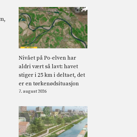
e
em,
Nivået på Po-elven har
aldri vært så lavt: havet
stiger i 25 km i deltaet, det
er en tørkenødsituasjon
7. august 2026