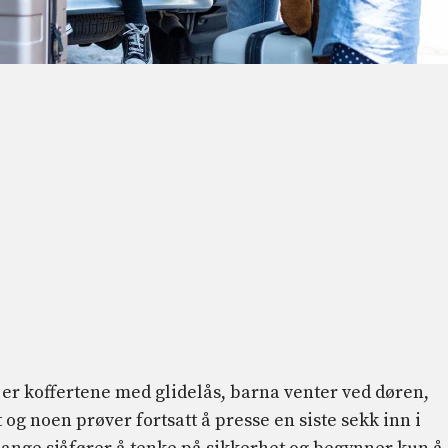
r er koffertene med glidelås, barna venter ved døren,
og noen prøver fortsatt å presse en siste sekk inn i