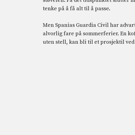
støvelen. På det tidspunktet slutter
tenke på å få alt til å passe.
Men Spanias Guardia Civil har advart
alvorlig fare på sommerferier. En kof
uten stell, kan bli til et prosjektil v