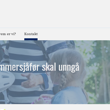
em er vi?
Kontakt
ommersjåfør skal unngå