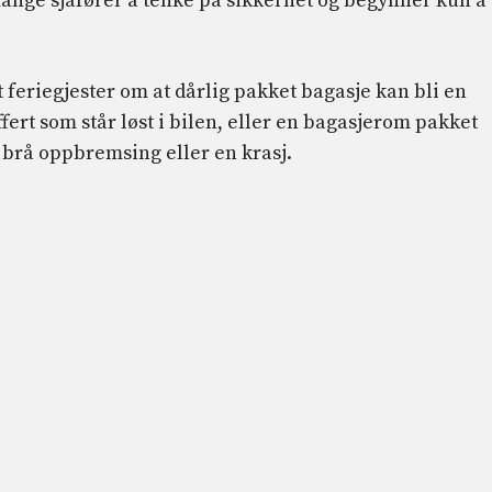
 mange sjåfører å tenke på sikkerhet og begynner kun å
 feriegjester om at dårlig pakket bagasje kan bli en
fert som står løst i bilen, eller en bagasjerom pakket
ed brå oppbremsing eller en krasj.