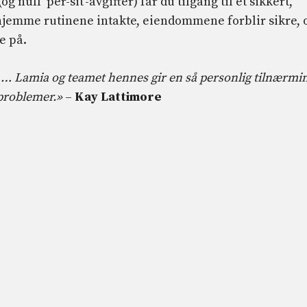
og null ‘per-sit’-avgifter) får du tilgang til et sikkert,
 hjemme rutinene intakte, eiendommene forblir sikre, 
e på.
e … Lamia og teamet hennes gir en så personlig tilnærmi
 problemer.»
–
Kay Lattimore