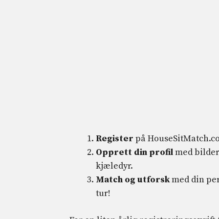
Register
på HouseSitMatch.c
Opprett din profil
med bilder
kjæledyr.
Match og utforsk
med din per
tur!