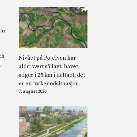
lar
ch
Nivået på Po-elven har
,
aldri vært så lavt: havet
stiger i 25 km i deltaet, det
er en tørkenødsituasjon
7. august 2026