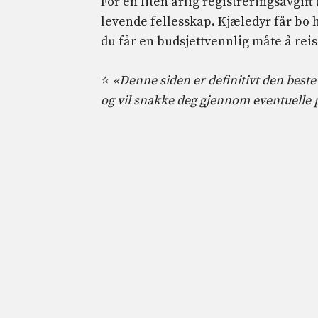
For en liten årlig registreringsavgift (
levende fellesskap. Kjæledyr får bo
du får en budsjettvennlig måte å reis
⭐
«Denne siden er definitivt den best
og vil snakke deg gjennom eventuelle