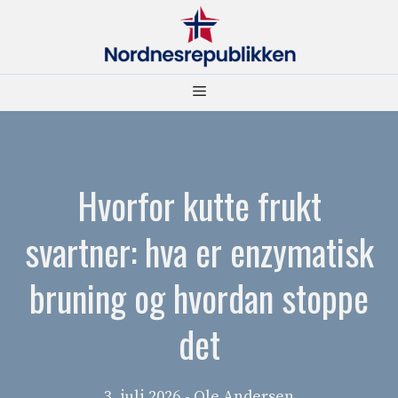
Hopp
til
innhold
Meny
Hvorfor kutte frukt
svartner: hva er enzymatisk
bruning og hvordan stoppe
det
3. juli 2026
- Ole Andersen