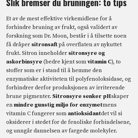
Slik bremser du bruningen: to tips
Et av de mest effektive virkemidlene for å
forhindre bruning av frukt, også validert av
forskning som Dr. Moon, består i å tilsette noen
få dråper
sitronsaft
på overflaten av nykuttet
frukt. Sitron inneholder
sitronsyre og
askorbinsyre
(bedre kjent som
vitamin C
), to
stoffer som er i stand til å hemme den
enzymatiske aktiviteten til polyfenoloksidase, og
forhindrer derfor produksjonen av irriterende
brune pigmenter.
Sitronsyre senker pH
skaper
en
mindre gunstig miljø for enzymet
mens
vitamin C fungerer som
antioksidant
det vil si
oksiderer i stedet for de fenoliske forbindelsene,
og unngår dannelsen av fargede molekyler.