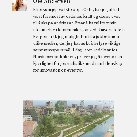
Ole Andersen
Ettersom jeg vokste opp i Oslo, har jeg alltid
vært fascinert av ordenes kraft og deres evne
til å skape endringer. Etter å ha fullført min
utdannelse i kommunikasjon ved Universitetet i
Bergen, fikk jeg muligheten til å jobbe innen
ulike medier, der jeg har søkt å belyse viktige
samfunnsspørsmål. I dag, som redaktør for
Nordnesrepublikken, prøver jeg å forene min
kjærlighet for journalistikk med min lidenskap
for innovasjon og eventyr.