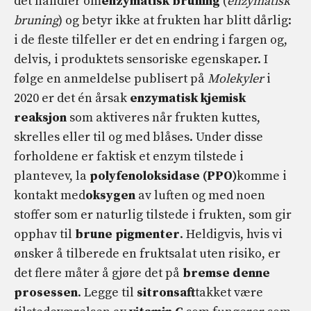
det handler om
enzymatisk bruning
(
enzymatisk
bruning
) og betyr ikke at frukten har blitt dårlig:
i de fleste tilfeller er det en endring i fargen og,
delvis, i produktets sensoriske egenskaper. I
følge en anmeldelse publisert på
Molekyler
i
2020 er det én årsak
enzymatisk kjemisk
reaksjon
som aktiveres når frukten kuttes,
skrelles eller til og med blåses. Under disse
forholdene er faktisk et enzym tilstede i
plantevev, la
polyfenoloksidase (PPO)
komme i
kontakt med
oksygen
av luften og med noen
stoffer som er naturlig tilstede i frukten, som gir
opphav til
brune pigmenter
. Heldigvis, hvis vi
ønsker å tilberede en fruktsalat uten risiko, er
det flere måter å gjøre det på
bremse denne
prosessen
. Legge til
sitronsaft
takket være