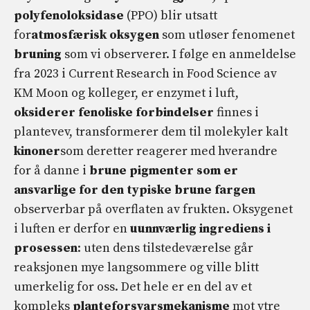
polyfenoloksidase
(PPO) blir utsatt
for
atmosfærisk oksygen
som utløser fenomenet
bruning
som vi observerer. I følge en anmeldelse
fra 2023 i Current Research in Food Science av
KM Moon og kolleger, er enzymet i luft,
oksiderer fenoliske forbindelser
finnes i
plantevev, transformerer dem til molekyler kalt
kinoner
som deretter reagerer med hverandre
for å danne i
brune pigmenter som er
ansvarlige for den typiske brune fargen
observerbar på overflaten av frukten. Oksygenet
i luften er derfor en
uunnværlig ingrediens i
prosessen
: uten dens tilstedeværelse går
reaksjonen mye langsommere og ville blitt
umerkelig for oss. Det hele er en del av et
kompleks
planteforsvarsmekanisme
mot ytre