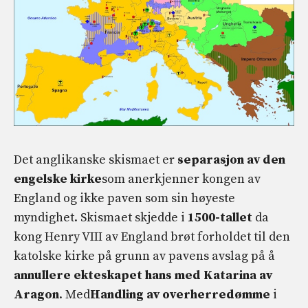
Det anglikanske skismaet er
separasjon av den
engelske kirke
som anerkjenner kongen av
England og ikke paven som sin høyeste
myndighet. Skismaet skjedde i
1500-tallet
da
kong Henry VIII av England brøt forholdet til den
katolske kirke på grunn av pavens avslag på å
annullere ekteskapet hans med Katarina av
Aragon
. Med
Handling av overherredømme
i