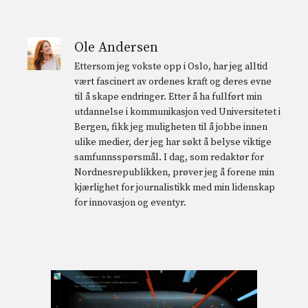
Ole Andersen
Ettersom jeg vokste opp i Oslo, har jeg alltid
vært fascinert av ordenes kraft og deres evne
til å skape endringer. Etter å ha fullført min
utdannelse i kommunikasjon ved Universitetet i
Bergen, fikk jeg muligheten til å jobbe innen
ulike medier, der jeg har søkt å belyse viktige
samfunnsspørsmål. I dag, som redaktør for
Nordnesrepublikken, prøver jeg å forene min
kjærlighet for journalistikk med min lidenskap
for innovasjon og eventyr.