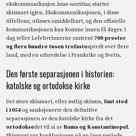
ekskommunikasjon
latae sentitiae,
starter
skismaet igjen. Ekskommunikasjonen, i disse
tilfellene, utløses umiddelbart, og den offisielle
kommunikasjonen kan komme innen få dager. I
dag teller Lefebvrianerne omtrent
700 prester
og flere hundre tusen trofaste
spredt over flere
land, med en utbredelse i Frankrike og Sveits.
Den første separasjonen i historien:
katolske og ortodokse kirke
Det store skismaet, eller østlig skisma,
fant sted
i 1054
og sanksjonerte den definitive
separasjonen av den katolske kirke fra det
ortodokse
det vil si av
Roma og Konstantinopel
.
Skismaet var konklusjonen på en lang periode