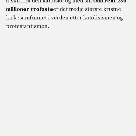
atskilt fra den katolske og med sin
Omtrent 250
millioner trofaste
er det tredje største kristne
kirkesamfunnet i verden etter katolisismen og
protestantismen.