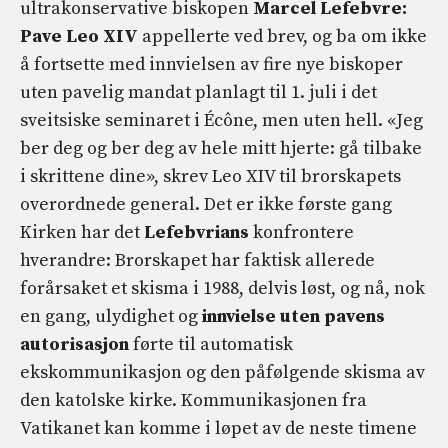
ultrakonservative biskopen
Marcel Lefebvre:
Pave Leo XIV
appellerte ved brev, og ba om ikke
å fortsette med innvielsen av fire nye biskoper
uten pavelig mandat planlagt til 1. juli i det
sveitsiske seminaret i Écône, men uten hell. «Jeg
ber deg og ber deg av hele mitt hjerte: gå tilbake
i skrittene dine», skrev Leo XIV til brorskapets
overordnede general. Det er ikke første gang
Kirken har det
Lefebvrians
konfrontere
hverandre: Brorskapet har faktisk allerede
forårsaket et skisma i 1988, delvis løst, og nå, nok
en gang, ulydighet og
innvielse uten pavens
autorisasjon
førte til automatisk
ekskommunikasjon og den påfølgende skisma av
den katolske kirke. Kommunikasjonen fra
Vatikanet kan komme i løpet av de neste timene