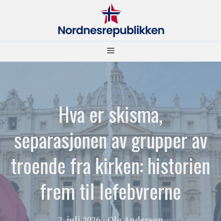
Hopp
til
innhold
Meny
Hva er skisma,
separasjonen av grupper av
troende fra kirken: historien
frem til lefebvrerne
2. juli 2026
- Ole Andersen