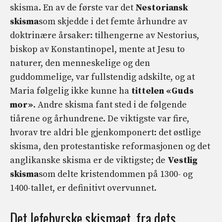
skisma. En av de første var det
Nestoriansk
skisma
som skjedde i det femte århundre av
doktrinære årsaker: tilhengerne av Nestorius,
biskop av Konstantinopel, mente at Jesu to
naturer, den menneskelige og den
guddommelige, var fullstendig adskilte, og at
Maria følgelig ikke kunne ha
tittelen «Guds
mor»
. Andre skisma fant sted i de følgende
tiårene og århundrene. De viktigste var fire,
hvorav tre aldri ble gjenkomponert: det østlige
skisma, den protestantiske reformasjonen og det
anglikanske skisma er de viktigste; de
Vestlig
skisma
som delte kristendommen på 1300- og
1400-tallet, er definitivt overvunnet.
Det lefebvrske skismaet, fra dets