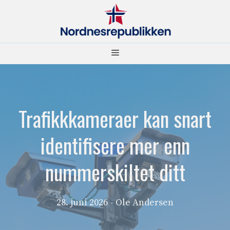
Hopp
til
innhold
Meny
Trafikkkameraer kan snart
identifisere mer enn
nummerskiltet ditt
28. juni 2026
- Ole Andersen