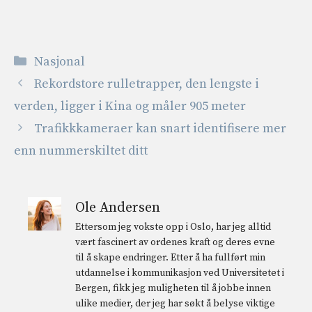
Kategorier
Nasjonal
Rekordstore rulletrapper, den lengste i
verden, ligger i Kina og måler 905 meter
Trafikkkameraer kan snart identifisere mer
enn nummerskiltet ditt
Ole Andersen
Ettersom jeg vokste opp i Oslo, har jeg alltid
vært fascinert av ordenes kraft og deres evne
til å skape endringer. Etter å ha fullført min
utdannelse i kommunikasjon ved Universitetet i
Bergen, fikk jeg muligheten til å jobbe innen
ulike medier, der jeg har søkt å belyse viktige