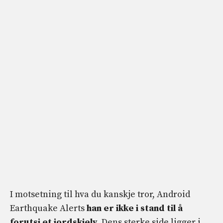
I motsetning til hva du kanskje tror, ​​Android
Earthquake Alerts
han er ikke i stand til å
forutsi et jordskjelv
. Dens sterke side ligger i