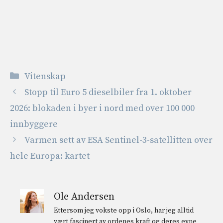
Kategorier
Vitenskap
Stopp til Euro 5 dieselbiler fra 1. oktober
2026: blokaden i byer i nord med over 100 000
innbyggere
Varmen sett av ESA Sentinel-3-satellitten over
hele Europa: kartet
Ole Andersen
Ettersom jeg vokste opp i Oslo, har jeg alltid
vært fascinert av ordenes kraft og deres evne