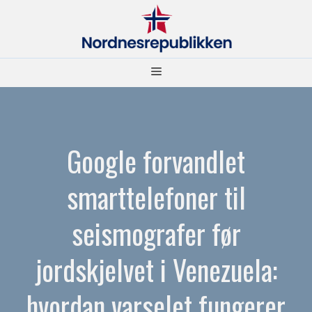
Hopp
til
innhold
Meny
Google forvandlet
smarttelefoner til
seismografer før
jordskjelvet i Venezuela:
hvordan varselet fungerer