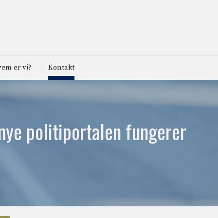
em er vi?
Kontakt
nye politiportalen fungerer