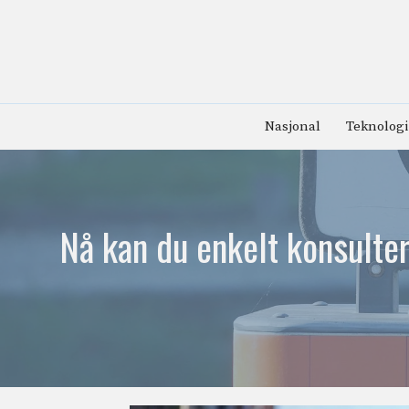
Hopp
til
innhold
Nasjonal
Teknologi
Nå kan du enkelt konsulter