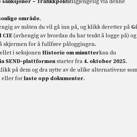
 sanksjoner – Trafikkpoliti
tilgjengelig via denne
rsonlige område
.
ngig av måten du vil gå inn på, og klikk deretter på
G
d CIE
(avhengig av hvordan du har tenkt å logge på) og
å skjermen for å fullføre påloggingen.
fellet i seksjonen
Historie om minutter
kan du
via SEND-plattformen
starter fra
4. oktober 2025
.
klikk på dem og dra nytte av de ulike alternativene so
t
eller for
laste opp dokumenter
.