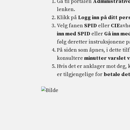
Gå til portalen
Administrative
lenken.
Klikk på
Logg inn på ditt pe
Velg fanen
SPID
eller
CIE
avhe
inn med SPID
eller
Gå inn me
følg deretter instruksjonene p
På siden som åpnes, i dette til
konsultere
minutter varslet 
Hvis det er anklager mot deg, 
er tilgjengelige for
betale de