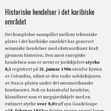
Historiske hendelser i det karibiske
området
Det komplekse samspillet mellom tektoniske
plater i det karibiske området har generert
seismiske hendelser med ekstraordinær kraft
gjennom historien. Den mest energiske
hendelsen som er nevnt er jordskjelvet
styrke
8,5
registrert på
31. januar 1906
utenfor kysten
av Colombia, utløst av den raske subduksjonen
av Nazca-platen under det søramerikanske
kontinentet. Nok en katastrofal hendelse,
klassifisert som et megajordskjelv med en
estimert styrke
over 8,0
traff øya Guadeloupe
på
8. februar 1843
og frigjør enorm energi langs