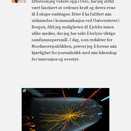
Ettersom jeg vokste opp i Oslo, har jeg alltid
vært fascinert av ordenes kraft og deres evne
til å skape endringer. Etter å ha fullført min
utdannelse i kommunikasjon ved Universitetet i
Bergen, fikk jeg muligheten til å jobbe innen
ulike medier, der jeg har søkt å belyse viktige
samfunnsspørsmål. I dag, som redaktør for
Nordnesrepublikken, prøver jeg å forene min
kjærlighet for journalistikk med min lidenskap
for innovasjon og eventyr.