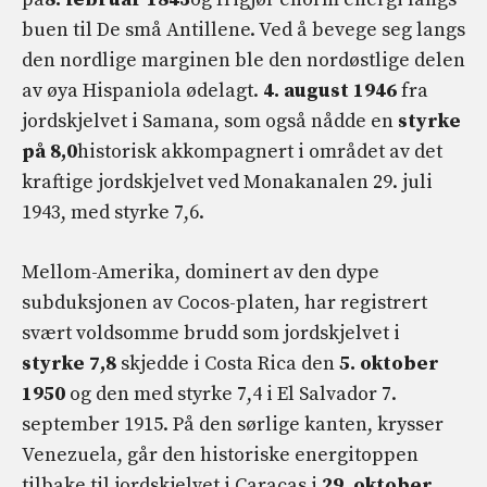
buen til De små Antillene. Ved å bevege seg langs
den nordlige marginen ble den nordøstlige delen
av øya Hispaniola ødelagt.
4. august 1946
fra
jordskjelvet i Samana, som også nådde en
styrke
på 8,0
historisk akkompagnert i området av det
kraftige jordskjelvet ved Monakanalen 29. juli
1943, med styrke 7,6.
Mellom-Amerika, dominert av den dype
subduksjonen av Cocos-platen, har registrert
svært voldsomme brudd som jordskjelvet i
styrke 7,8
skjedde i Costa Rica den
5. oktober
1950
og den med styrke 7,4 i El Salvador 7.
september 1915. På den sørlige kanten, krysser
Venezuela, går den historiske energitoppen
tilbake til jordskjelvet i Caracas i
29. oktober