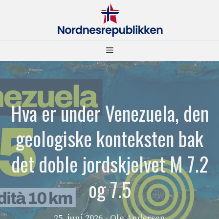
Hopp
til
innhold
Meny
Hva er under Venezuela, den
geologiske konteksten bak
det doble jordskjelvet M 7.2
og 7.5
25. juni 2026
- Ole Andersen