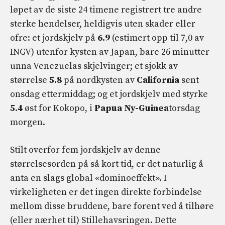
løpet av de siste 24 timene registrert tre andre
sterke hendelser, heldigvis uten skader eller
ofre: et jordskjelv på
6.9
(estimert opp til 7,0 av
INGV) utenfor kysten av Japan, bare 26 minutter
unna Venezuelas skjelvinger; et sjokk av
størrelse
5.8
på nordkysten av
California
sent
onsdag ettermiddag; og et jordskjelv med styrke
5.4
øst for Kokopo, i
Papua Ny-Guinea
torsdag
morgen.
Stilt overfor fem jordskjelv av denne
størrelsesorden på så kort tid, er det naturlig å
anta en slags global «dominoeffekt». I
virkeligheten er det ingen direkte forbindelse
mellom disse bruddene, bare forent ved å tilhøre
(eller nærhet til) Stillehavsringen. Dette