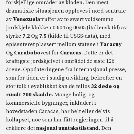
forskjellige områder av kloden. Den mest
dramatiske situasjonen oppleves i nord-sentrale
av
Venezuela
truffet av to svært voldsomme
jordskjelv klokken 00:04 og 00:05 (italiensk tid) av
styrke
7.2
Og
7.5
(kilde til USGS-data), med
episenteret plassert mellom statene i
Yaracuy
Og
Carabobo
vest for
Caracas
. Dette er det
kraftigste jordskjelvet i området de siste 126
årene. Oppdateringene fra internasjonal presse,
som for tiden er i stadig utvikling, bekrefter en
stor toll: i øyeblikket kan de telles
32 døde og
rundt 700 skadde
. Mange bolig- og
kommersielle bygninger, inkludert i
hovedstaden Caracas, har helt eller delvis
kollapset, noe som har fått regjeringen til å
erklære det
nasjonal unntakstilstand
. Den