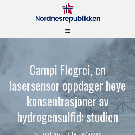
Hopp
til
innhold
Meny
Campi Flegrei, en
lasersensor oppdager høye
konsentrasjoner av
hydrogensulfid: studien
22. juni 2026
- Ole Andersen