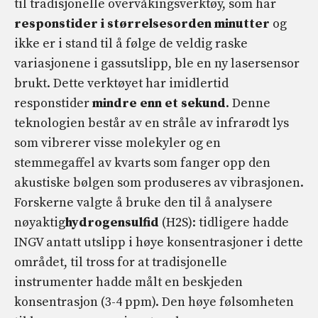
til tradisjonelle overvåkingsverktøy, som har
responstider i størrelsesorden minutter
og
ikke er i stand til å følge de veldig raske
variasjonene i gassutslipp, ble en ny lasersensor
brukt. Dette verktøyet har imidlertid
responstider
mindre enn et sekund
. Denne
teknologien består av en stråle av infrarødt lys
som vibrerer visse molekyler og en
stemmegaffel av kvarts som fanger opp den
akustiske bølgen som produseres av vibrasjonen.
Forskerne valgte å bruke den til å analysere
nøyaktig
hydrogensulfid
(H2S): tidligere hadde
INGV antatt utslipp i høye konsentrasjoner i dette
området, til tross for at tradisjonelle
instrumenter hadde målt en beskjeden
konsentrasjon (3-4 ppm). Den høye følsomheten