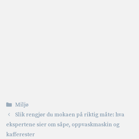
Kategorier
Miljø
Slik rengjør du mokaen på riktig måte: hva
ekspertene sier om såpe, oppvaskmaskin og
kafferester