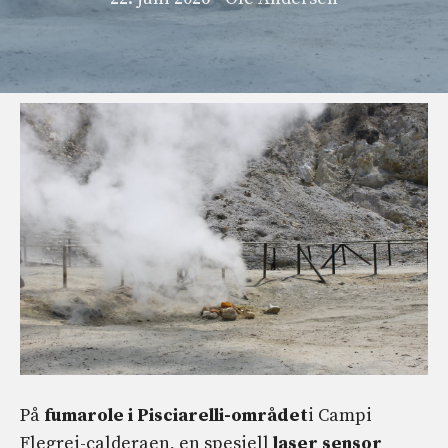
På
fumarole i Pisciarelli-området
i Campi
Flegrei-calderaen, en spesiell
laser sensor