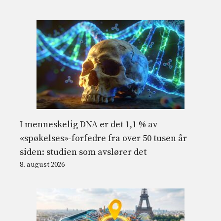
I menneskelig DNA er det 1,1 % av
«spøkelses»-forfedre fra over 50 tusen år
siden: studien som avslører det
8. august 2026