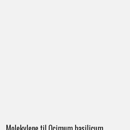
Molekylene til Ocimum basilicum