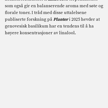
som også gir en balanserende aroma med søte og
florale toner. I tråd med disse uttalelsene
publiserte forskning på
Planter
i 2025 hevder at
genovesisk basilikum har en tendens til å ha
høyere konsentrasjoner av linalool.