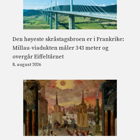
Den høyeste skråstagsbroen er i Frankrike:
Millau-viadukten måler 343 meter og
overgår Eiffeltårnet
8. august 2026