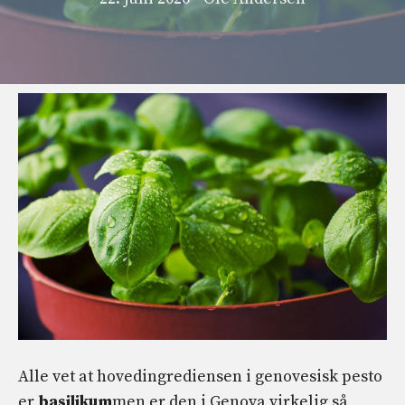
Alle vet at hovedingrediensen i genovesisk pesto
er
basilikum
men er den i Genova virkelig så