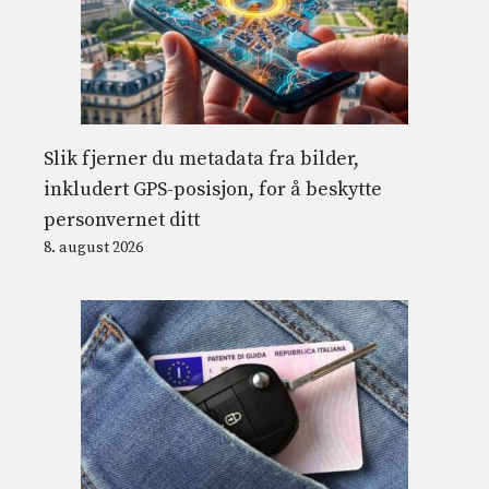
Slik fjerner du metadata fra bilder,
inkludert GPS-posisjon, for å beskytte
personvernet ditt
8. august 2026