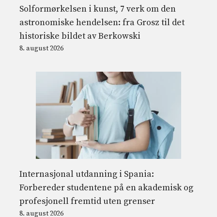
Solformørkelsen i kunst, 7 verk om den
astronomiske hendelsen: fra Grosz til det
historiske bildet av Berkowski
8. august 2026
Internasjonal utdanning i Spania:
Forbereder studentene på en akademisk og
profesjonell fremtid uten grenser
8. august 2026