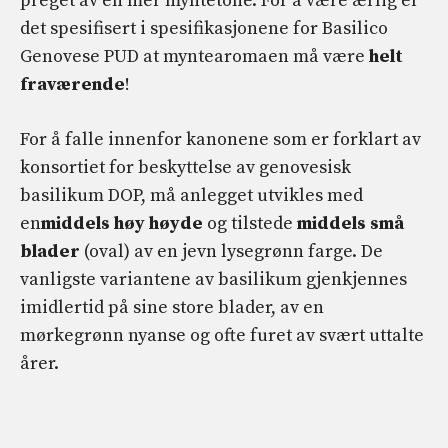
preget av en mer myntetone. For å være ærlig er
det spesifisert i spesifikasjonene for Basilico
Genovese PUD at myntearomaen må være
helt
fraværende
!
For å falle innenfor kanonene som er forklart av
konsortiet for beskyttelse av genovesisk
basilikum DOP, må anlegget utvikles med
en
middels høy høyde
og tilstede
middels små
blader
(oval) av en jevn lysegrønn farge. De
vanligste variantene av basilikum gjenkjennes
imidlertid på sine store blader, av en
mørkegrønn nyanse og ofte furet av svært uttalte
årer.