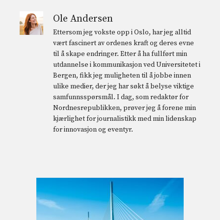
Ole Andersen
Ettersom jeg vokste opp i Oslo, har jeg alltid
vært fascinert av ordenes kraft og deres evne
til å skape endringer. Etter å ha fullført min
utdannelse i kommunikasjon ved Universitetet i
Bergen, fikk jeg muligheten til å jobbe innen
ulike medier, der jeg har søkt å belyse viktige
samfunnsspørsmål. I dag, som redaktør for
Nordnesrepublikken, prøver jeg å forene min
kjærlighet for journalistikk med min lidenskap
for innovasjon og eventyr.