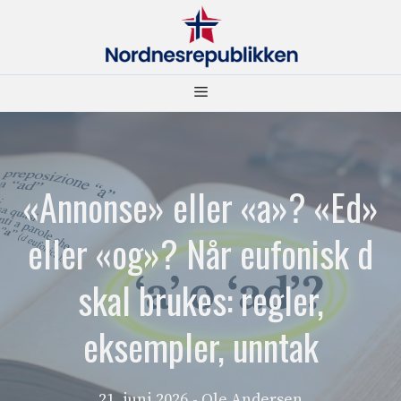
Hopp
til
innhold
Meny
«Annonse» eller «a»? «Ed»
eller «og»? Når eufonisk d
skal brukes: regler,
eksempler, unntak
21. juni 2026
- Ole Andersen