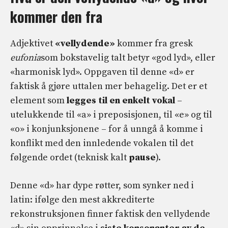
kommer den fra
Adjektivet
«vellydende»
kommer fra gresk
eufonia
som bokstavelig talt betyr «god lyd», eller
«harmonisk lyd». Oppgaven til denne «d» er
faktisk å gjøre uttalen mer behagelig. Det er et
element som
legges til en enkelt vokal
–
utelukkende til «a» i preposisjonen, til «e» og til
«o» i konjunksjonene – for å unngå å komme i
konflikt med den innledende vokalen til det
følgende ordet (teknisk kalt
pause
).
Denne «d» har dype røtter, som synker ned i
latin: ifølge den mest akkrediterte
rekonstruksjonen finner faktisk den vellydende