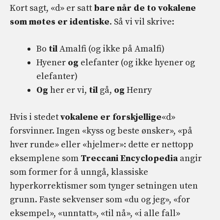
Kort sagt, «d» er satt
bare når de to vokalene
som møtes er identiske
. Så vi vil skrive:
Bo
til
Amalfi (og ikke på Amalfi)
Hyener
og
elefanter (og ikke hyener og
elefanter)
Og
her er vi,
til
gå,
og
Henry
Hvis i stedet
vokalene er forskjellige
«d»
forsvinner. Ingen «kyss og beste ønsker», «på
hver runde» eller «hjelmer»: dette er nettopp
eksemplene som
Treccani Encyclopedia
angir
som former for å unngå, klassiske
hyperkorrektismer som tynger setningen uten
grunn. Faste sekvenser som «du og jeg», «for
eksempel», «unntatt», «til nå», «i alle fall»