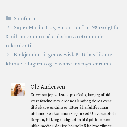
Kategorier
Samfunn
Super Mario Bros, en patron fra 1986 solgt for
3 millioner euro på auksjon: 5 retromania-
rekorder til
Biokjemien til genovesisk PUD-basilikum:
klimaet i Liguria og fraværet av myntearoma
Ole Andersen
Ettersom jeg vokste opp i Oslo, har jeg alltid
vært fascinert av ordenes kraft og deres evne
til å skape endringer. Etter å ha fullført min
utdannelse i kommunikasjon ved Universitetet i
Bergen, fikk jeg muligheten til å jobbe innen
ulike medier, der jeg har søkt å belyse viktige