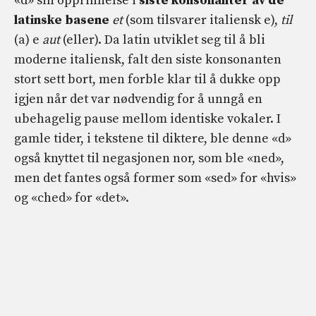
«d» sin opprinnelse i
siste konsonanter av de
latinske basene
et
(som tilsvarer italiensk e),
til
(a) e
aut
(eller). Da latin utviklet seg til å bli
moderne italiensk, falt den siste konsonanten
stort sett bort, men forble klar til å dukke opp
igjen når det var nødvendig for å unngå en
ubehagelig pause mellom identiske vokaler. I
gamle tider, i tekstene til diktere, ble denne «d»
også knyttet til negasjonen nor, som ble «ned»,
men det fantes også former som «sed» for «hvis»
og «ched» for «det».