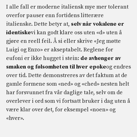
I alle fall er moderne italiensk mye mer tolerant
overfor pauser enn fortidens litterære
italienske. Dette betyr at,
selv når vokalene er
identiske
vi kan godt klare oss uten «d» uten å
gjøre en reell feil. Å si eller skrive «Jeg møtte
Luigi og Enzo» er akseptabelt. Reglene for
eufoni er ikke hugget i stein:
de avhenger av
smaken og følsomheten til hver epoke
og endres
over tid. Dette demonstreres av det faktum at de
gamle formene som «ned» og «ched» nesten helt
har forsvunnet fra vår daglige tale, selv om de
overlever i ord som vi fortsatt bruker i dag uten å
være klar over det, for eksempel «noen» og
«hver».