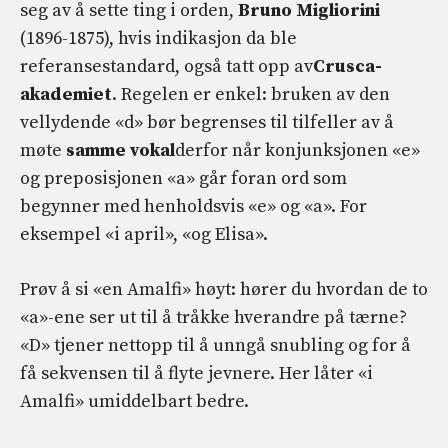
seg av å sette ting i orden,
Bruno Migliorini
(1896-1875), hvis indikasjon da ble
referansestandard, også tatt opp av
Crusca-
akademiet
. Regelen er enkel: bruken av den
vellydende «d» bør begrenses til tilfeller av å
møte
samme vokal
derfor når konjunksjonen «e»
og preposisjonen «a» går foran ord som
begynner med henholdsvis «e» og «a». For
eksempel «i april», «og Elisa».
Prøv å si «en Amalfi» høyt: hører du hvordan de to
«a»-ene ser ut til å tråkke hverandre på tærne?
«D» tjener nettopp til å unngå snubling og for å
få sekvensen til å flyte jevnere. Her låter «i
Amalfi» umiddelbart bedre.