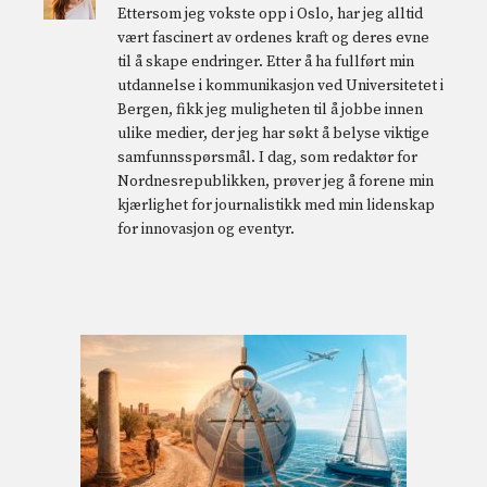
Ettersom jeg vokste opp i Oslo, har jeg alltid
vært fascinert av ordenes kraft og deres evne
til å skape endringer. Etter å ha fullført min
utdannelse i kommunikasjon ved Universitetet i
Bergen, fikk jeg muligheten til å jobbe innen
ulike medier, der jeg har søkt å belyse viktige
samfunnsspørsmål. I dag, som redaktør for
Nordnesrepublikken, prøver jeg å forene min
kjærlighet for journalistikk med min lidenskap
for innovasjon og eventyr.