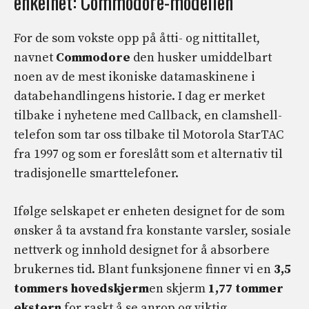
enkelhet: Commodore-modellen
For de som vokste opp på åtti- og nittitallet,
navnet
Commodore
den husker umiddelbart
noen av de mest ikoniske datamaskinene i
databehandlingens historie. I dag er merket
tilbake i nyhetene med Callback, en clamshell-
telefon som tar oss tilbake til Motorola StarTAC
fra 1997 og som er foreslått som et alternativ til
tradisjonelle smarttelefoner.
Ifølge selskapet er enheten designet for de som
ønsker å ta avstand fra konstante varsler, sosiale
nettverk og innhold designet for å absorbere
brukernes tid. Blant funksjonene finner vi en
3,5
tommers hovedskjerm
en skjerm
1,77 tommer
ekstern
for raskt å se anrop og viktig