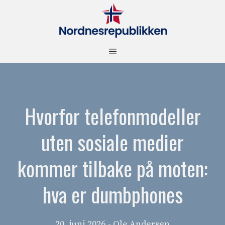
Hopp
til
innhold
Meny
Hvorfor telefonmodeller
uten sosiale medier
kommer tilbake på moten:
hva er dumbphones
20. juni 2026
- Ole Andersen