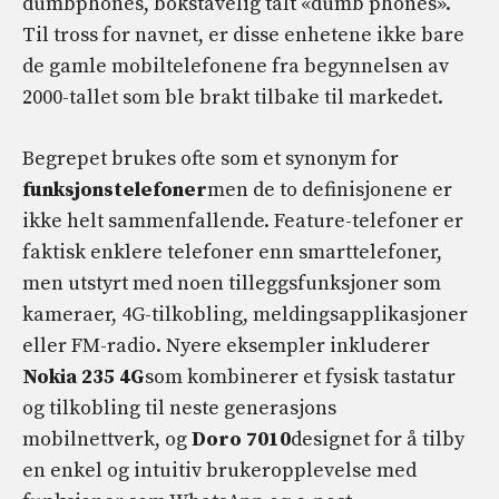
dumbphones, bokstavelig talt «dumb phones».
Til tross for navnet, er disse enhetene ikke bare
de gamle mobiltelefonene fra begynnelsen av
2000-tallet som ble brakt tilbake til markedet.
Begrepet brukes ofte som et synonym for
funksjonstelefoner
men de to definisjonene er
ikke helt sammenfallende. Feature-telefoner er
faktisk enklere telefoner enn smarttelefoner,
men utstyrt med noen tilleggsfunksjoner som
kameraer, 4G-tilkobling, meldingsapplikasjoner
eller FM-radio. Nyere eksempler inkluderer
Nokia 235 4G
som kombinerer et fysisk tastatur
og tilkobling til neste generasjons
mobilnettverk, og
Doro 7010
designet for å tilby
en enkel og intuitiv brukeropplevelse med