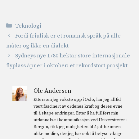
Kategorier
Teknologi
Fordi friulisk er et romansk språk på alle
måter og ikke en dialekt
Sydneys nye 1780 hektar store internasjonale
flyplass åpner i oktober: et rekordstort prosjekt
Ole Andersen
Ettersom jeg vokste opp i Oslo, har jeg alltid
vært fascinert av ordenes kraft og deres evne
til å skape endringer. Etter å ha fullført min
utdannelse i kommunikasjon ved Universitetet i
Bergen, fikk jeg muligheten til å jobbe innen
ulike medier, der jeg har søkt å belyse viktige