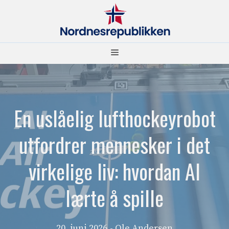
Hopp
til
innhold
Meny
En uslåelig lufthockeyrobot
utfordrer mennesker i det
virkelige liv: hvordan AI
lærte å spille
20. juni 2026
- Ole Andersen