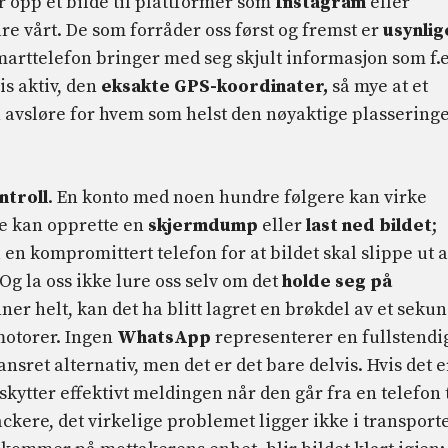
er opp et bilde til plattformer som
Instagram
eller
are vårt. De som forråder oss først og fremst er
usynlig
smarttelefon bringer med seg skjult informasjon som f.
is aktiv, den
eksakte GPS-koordinater,
så mye at et
n avsløre for hvem som helst den nøyaktige plassering
ntroll
. En konto med noen hundre følgere kan virke
re kan opprette en
skjermdump
eller
last ned bildet
;
a en kompromittert telefon for at bildet skal slippe ut 
 Og la oss ikke lure oss selv om det
holde seg på
inner helt, kan det ha blitt lagret en brøkdel av et seku
emotorer. Ingen
WhatsApp
representerer en fullstendi
ansret alternativ, men det er det bare delvis. Hvis det e
kytter effektivt meldingen når den går fra en telefon t
ckere, det virkelige problemet ligger ikke i transport