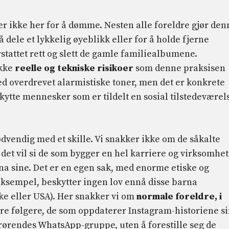
i er ikke her for å dømme. Nesten alle foreldre gjør den
 dele et lykkelig øyeblikk eller for å holde fjerne
stattet rett og slett de gamle familiealbumene.
ikke
reelle og tekniske risikoer
som denne praksisen
d overdrevet alarmistiske toner, men det er konkrete
skytte mennesker som er tildelt en sosial tilstedeværel
ødvendig med et skille. Vi snakker ikke om de såkalte
 det vil si de som bygger en hel karriere og virksomhet
na sine. Det er en egen sak, med enorme etiske og
r eksempel, beskytter ingen lov ennå disse barna
ike eller USA). Her snakker vi om
normale foreldre, i
re følgere, de som oppdaterer Instagram-historiene s
pårørendes WhatsApp-gruppe, uten å forestille seg de