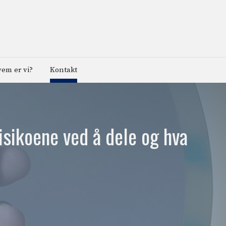
em er vi?
Kontakt
risikoene ved å dele og hva