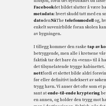
illusjon, fordi det øyeblikket du last
Facebook
det bildet slutter å være b
metadata
: hvert skudd tatt med en 
dato
den
Nå
The
telefonmodell
og, hv
enkelt suvenirbilde foran skolen ka
av bygningen.
I tillegg kommer den raske
tap av ko
betryggende, men alle i kretsene vå
faktisk tar det bare én «venn» til å h
det tilsynelatende trygge kabinettet.
nett
fordi et slettet bilde aldri forsv
før eller definitivt indeksert av søk
trygg havn. Vi anser det ofte som et p
sant at
ende-til-ende kryptering
bes
en annen, og holder den trygg mot ha