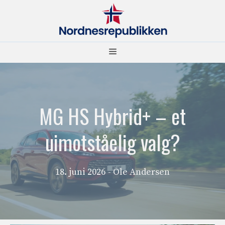
Hopp
til
innhold
Meny
MG HS Hybrid+ – et
uimotståelig valg?
18. juni 2026
- Ole Andersen