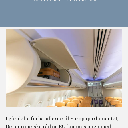
I går delte forhandlerne til Europaparlamentet,
Det europeiske råd og EU-kommisjonen med