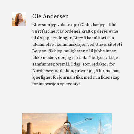
Ole Andersen
Ettersom jeg vokste opp i Oslo, har jeg alltid
vært fascinert av ordenes kraft og deres evne
til å skape endringer. Etter å ha fullført min
utdannelse i kommunikasjon ved Universitetet i
Bergen, fikk jeg muligheten til å jobbe innen
ulike medier, der jeg har søkt å belyse viktige
samfunnsspørsmål. I dag, som redaktør for
Nordnesrepublikken, prøver jeg å forene min
kjærlighet for journalistikk med min lidenskap
for innovasjon og eventyr.