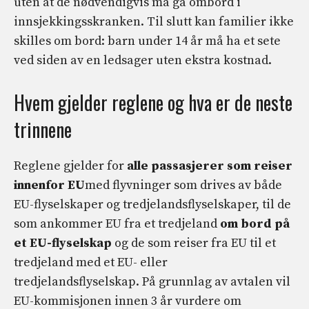
uten at de nødvendigvis må gå ombord i
innsjekkingsskranken. Til slutt kan familier ikke
skilles om bord: barn under 14 år må ha et sete
ved siden av en ledsager uten ekstra kostnad.
Hvem gjelder reglene og hva er de neste
trinnene
Reglene gjelder for
alle passasjerer som reiser
innenfor EU
med flyvninger som drives av både
EU-flyselskaper og tredjelandsflyselskaper, til de
som ankommer EU fra et tredjeland
om bord på
et EU-flyselskap
og de som reiser fra EU til et
tredjeland med et EU- eller
tredjelandsflyselskap. På grunnlag av avtalen vil
EU-kommisjonen innen 3 år vurdere om