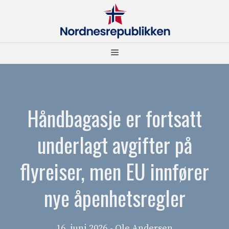
Hopp
til
innhold
Meny
Håndbagasje er fortsatt
underlagt avgifter på
flyreiser, men EU innfører
nye åpenhetsregler
16. juni 2026
- Ole Andersen