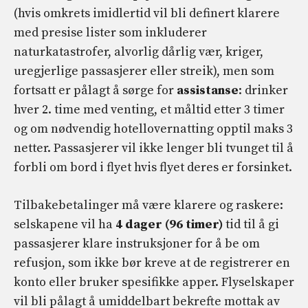
(hvis omkrets imidlertid vil bli definert klarere
med presise lister som inkluderer
naturkatastrofer, alvorlig dårlig vær, kriger,
uregjerlige passasjerer eller streik), men som
fortsatt er pålagt å sørge for
assistanse
: drinker
hver 2. time med venting, et måltid etter 3 timer
og om nødvendig hotellovernatting opptil maks 3
netter. Passasjerer vil ikke lenger bli tvunget til å
forbli om bord i flyet hvis flyet deres er forsinket.
Tilbakebetalinger må være klarere og raskere:
selskapene vil ha
4 dager (96 timer)
tid til å gi
passasjerer klare instruksjoner for å be om
refusjon, som ikke bør kreve at de registrerer en
konto eller bruker spesifikke apper. Flyselskaper
vil bli pålagt å umiddelbart bekrefte mottak av