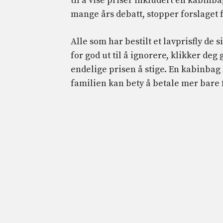
til å vise priser inkludert en kabinba
mange års debatt, stopper forslaget 
Alle som har bestilt et lavprisfly de 
for god ut til å ignorere, klikker de
endelige prisen å stige. En kabinbag 
familien kan bety å betale mer bare 