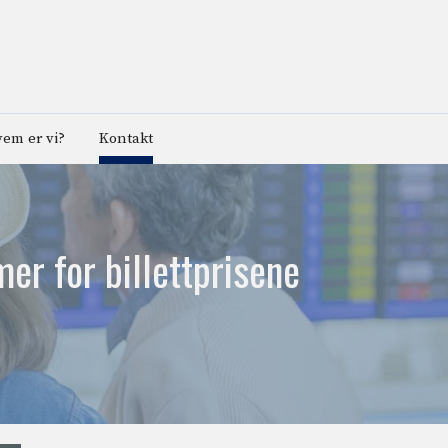
em er vi?
Kontakt
er for billettprisene