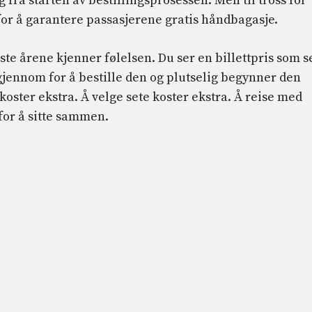
g fra starten av bestillingsprosessen. Men til tross for
for å garantere passasjerene gratis håndbagasje.
siste årene kjenner følelsen. Du ser en billettpris som s
g gjennom for å bestille den og plutselig begynner den
koster ekstra. Å velge sete koster ekstra. Å reise med
for å sitte sammen.