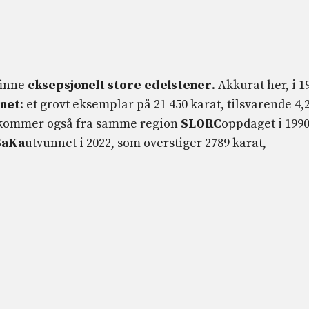
finne
eksepsjonelt store edelstener
. Akkurat her, i 1
nnet
: et grovt eksemplar på 21 450 karat, tilsvarende 4,
, kommer også fra samme region
SLORC
oppdaget i 199
SaKa
utvunnet i 2022, som overstiger 2789 karat,