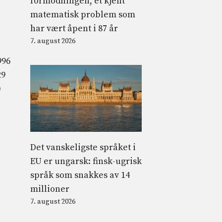
formodningen, et kjent
matematisk problem som
har vært åpent i 87 år
7. august 2026
996
29
0
Det vanskeligste språket i
EU er ungarsk: finsk-ugrisk
språk som snakkes av 14
millioner
7. august 2026