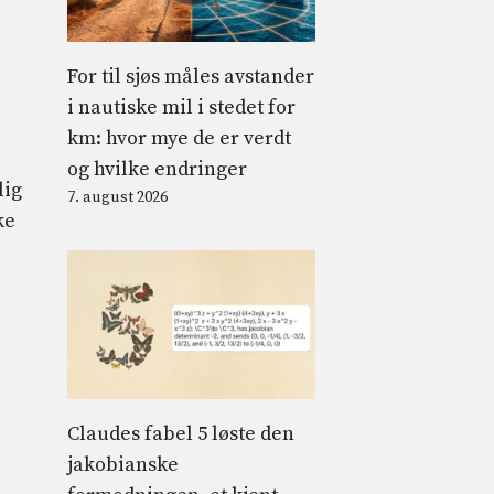
For til sjøs måles avstander
i nautiske mil i stedet for
km: hvor mye de er verdt
og hvilke endringer
lig
7. august 2026
ke
Claudes fabel 5 løste den
jakobianske