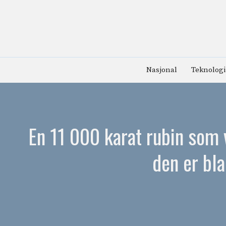
Hopp
til
innhold
Nasjonal
Teknologi
En 11 000 karat rubin som v
den er bl