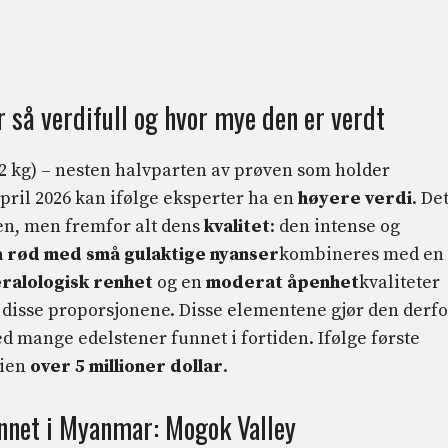
r så verdifull og hvor mye den er verdt
2 kg) – nesten halvparten av prøven som holder
pril 2026 kan ifølge eksperter ha en
høyere verdi
. De
sen, men fremfor alt dens
kvalitet
: den intense og
la rød med små gulaktige nyanser
kombineres med en
ralologisk renhet
og en
moderat åpenhet
kvaliteter
av disse proporsjonene. Disse elementene gjør den derfo
 mange edelstener funnet i fortiden. Ifølge første
dien
over 5 millioner dollar
.
unnet i Myanmar: Mogok Valley