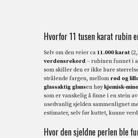
Hvorfor 11 tusen karat rubin e
Selv om den veier ca
11.000 karat
(2,
verdensrekord
– rubinen funnet i a
som skiller den er ikke bare størrel
strålende fargen, mellom
rød og lil
glassaktig glans
en høy
kjemisk-mine
som er vanskelig å finne i en stein 
usedvanlig sjelden sammenlignet med
estimater, selv før kuttet, kunne ver
Hvor den sjeldne perlen ble f