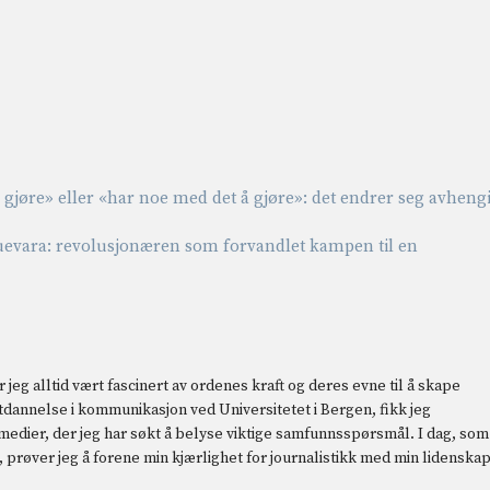
 å gjøre» eller «har noe med det å gjøre»: det endrer seg avheng
uevara: revolusjonæren som forvandlet kampen til en
 jeg alltid vært fascinert av ordenes kraft og deres evne til å skape
 utdannelse i kommunikasjon ved Universitetet i Bergen, fikk jeg
 medier, der jeg har søkt å belyse viktige samfunnsspørsmål. I dag, som
prøver jeg å forene min kjærlighet for journalistikk med min lidenska