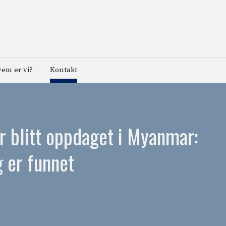
em er vi?
Kontakt
ar blitt oppdaget i Myanmar:
 er funnet