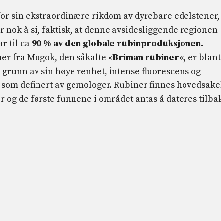
for sin ekstraordinære rikdom av dyrebare edelstener,
er nok å si, faktisk, at denne avsidesliggende regionen
r til ca
90 % av den globale rubinproduksjonen.
er fra Mogok, den såkalte «
Briman rubiner
«, er blant
å grunn av sin høye renhet, intense fluorescens og
, som definert av gemologer. Rubiner finnes hovedsake
 og de første funnene i området antas å dateres tilba