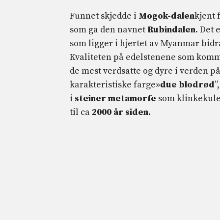
Funnet skjedde i
Mogok-dalen
kjent 
som ga den navnet
Rubindalen
. Det 
som ligger i hjertet av Myanmar bidra
Kvaliteten på edelstenene som komm
de mest verdsatte og dyre i verden p
karakteristiske farge»
due blodrød
”
i
steiner
metamorfe
som klinkekuler
til ca
2000
år siden.