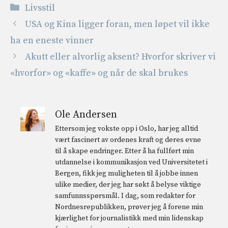
Kategorier
Livsstil
USA og Kina ligger foran, men løpet vil ikke
ha en eneste vinner
Akutt eller alvorlig aksent? Hvorfor skriver vi
«hvorfor» og «kaffe» og når de skal brukes
Ole Andersen
Ettersom jeg vokste opp i Oslo, har jeg alltid
vært fascinert av ordenes kraft og deres evne
til å skape endringer. Etter å ha fullført min
utdannelse i kommunikasjon ved Universitetet i
Bergen, fikk jeg muligheten til å jobbe innen
ulike medier, der jeg har søkt å belyse viktige
samfunnsspørsmål. I dag, som redaktør for
Nordnesrepublikken, prøver jeg å forene min
kjærlighet for journalistikk med min lidenskap