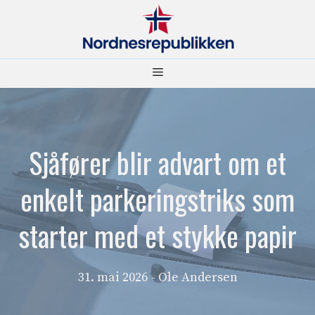
Hopp
til
innhold
Meny
Sjåfører blir advart om et
enkelt parkeringstriks som
starter med et stykke papir
31. mai 2026
- Ole Andersen