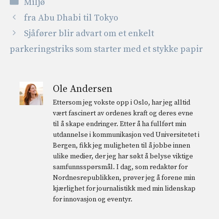
Kategorier
Miljø
fra Abu Dhabi til Tokyo
Sjåfører blir advart om et enkelt
parkeringstriks som starter med et stykke papir
Ole Andersen
Ettersom jeg vokste opp i Oslo, har jeg alltid
vært fascinert av ordenes kraft og deres evne
til å skape endringer. Etter å ha fullført min
utdannelse i kommunikasjon ved Universitetet i
Bergen, fikk jeg muligheten til å jobbe innen
ulike medier, der jeg har søkt å belyse viktige
samfunnsspørsmål. I dag, som redaktør for
Nordnesrepublikken, prøver jeg å forene min
kjærlighet for journalistikk med min lidenskap
for innovasjon og eventyr.