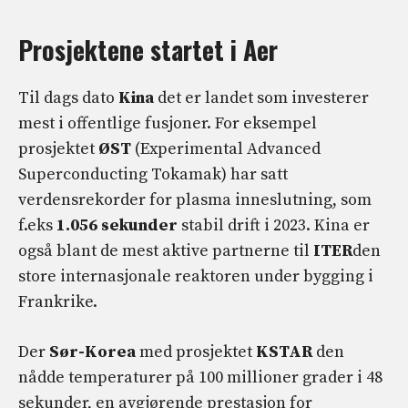
Prosjektene startet i A
er
Til dags dato
Kina
det er landet som investerer
mest i offentlige fusjoner. For eksempel
prosjektet
ØST
(Experimental Advanced
Superconducting Tokamak) har satt
verdensrekorder for plasma inneslutning, som
f.eks
1.056 sekunder
stabil drift i 2023. Kina er
også blant de mest aktive partnerne til
ITER
den
store internasjonale reaktoren under bygging i
Frankrike.
Der
Sør-Korea
med prosjektet
KSTAR
den
nådde temperaturer på 100 millioner grader i 48
sekunder, en avgjørende prestasjon for