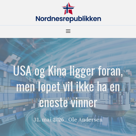
Hopp
til
innhold
Meny
USA og Kina ligger foran,
men løpet vil ikke ha en
eneste vinner
31. mai 2026
- Ole Andersen