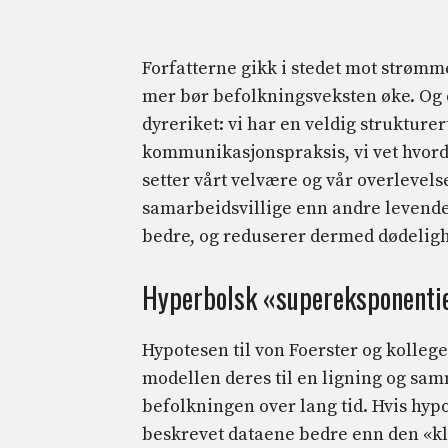
Forfatterne gikk i stedet mot strømme
mer bør befolkningsveksten øke. Og 
dyreriket: vi har en veldig strukturer
kommunikasjonspraksis, vi vet hvord
setter vårt velvære og vår overlevels
samarbeidsvillige enn andre levende ar
bedre, og reduserer dermed dødelig
Hyperbolsk «supereksponentie
Hypotesen til von Foerster og kolleg
modellen deres til en ligning og s
befolkningen over lang tid. Hvis hypo
beskrevet dataene bedre enn den «kla