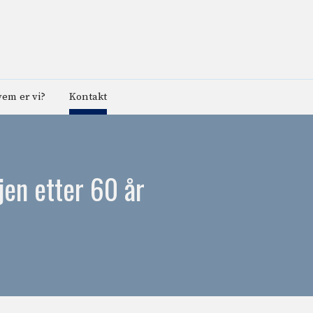
em er vi?
Kontakt
gjen etter 60 år