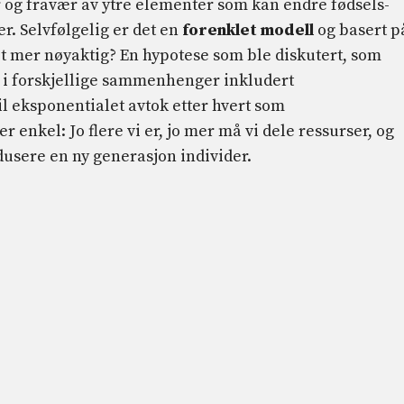
er og fravær av ytre elementer som kan endre fødsels-
er. Selvfølgelig er det en
forenklet modell
og basert p
et mer nøyaktig? En hypotese som ble diskutert, som
g i forskjellige sammenhenger inkludert
il eksponentialet avtok etter hvert som
enkel: Jo flere vi er, jo mer må vi dele ressurser, og
odusere en ny generasjon individer.