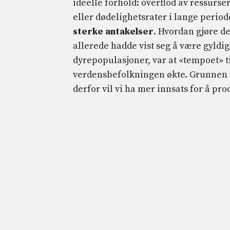
ideelle forhold: overflod av ressurs
eller dødelighetsrater i lange period
sterke antakelser
. Hvordan gjøre d
allerede hadde vist seg å være gyldi
dyrepopulasjoner, var at «tempoet» t
verdensbefolkningen økte. Grunnen er 
derfor vil vi ha mer innsats for å pr