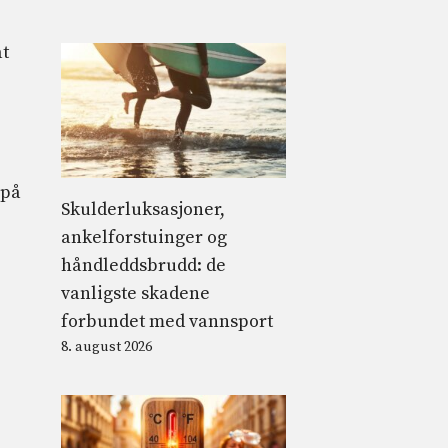
at
 på
Skulderluksasjoner,
ankelforstuinger og
håndleddsbrudd: de
vanligste skadene
forbundet med vannsport
8. august 2026