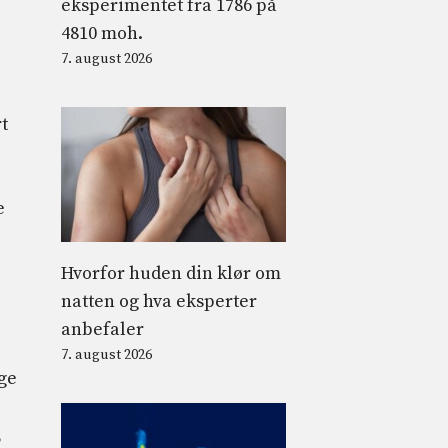
eksperimentet fra 1786 på
4810 moh.
7. august 2026
rt
e
Hvorfor huden din klør om
natten og hva eksperter
anbefaler
7. august 2026
ge
,