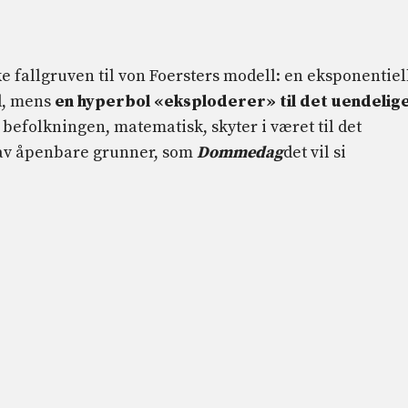
e fallgruven til von Foersters modell: en eksponentiel
id, mens
en hyperbol «eksploderer» til det uendelig
 befolkningen, matematisk, skyter i været til det
, av åpenbare grunner, som
Dommedag
det vil si