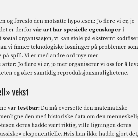
n og foreslo den motsatte hypotesen: Jo flere vi er, jo
det er derfor
vår art har spesielle egenskaper
i
t sosial organisasjon, vi kan stole på ekstremt kodifise
an vi finner teknologiske løsninger på problemer som
e på spill. Vi er med andre ord mye mer
ter: Jo flere vi er, jo mer organiserer vi oss for å lev
heten og øker samtidig reproduksjonsmulighetene.
ll» vekst
ene var
testbar
: Du må oversette den matematiske
ammenligne den med historiske data om den menneskeli
tesen deres hadde vært riktig, ville ligningen deres
ssiske» eksponentielle. Hvis han ikke hadde gjort det