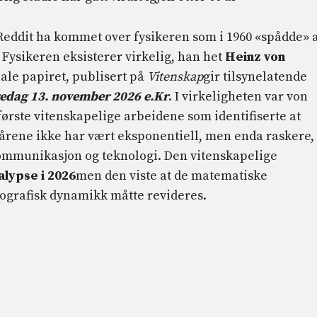
 Reddit ha kommet over fysikeren som i 1960 «spådde» 
 Fysikeren eksisterer virkelig, han het
Heinz von
nale papiret, publisert på
Vitenskap
gir tilsynelatende
dag ​​13. november 2026 e.Kr
. I virkeligheten var von
 første vitenskapelige arbeidene som identifiserte at
 årene ikke har vært eksponentiell, men enda raskere,
mmunikasjon og teknologi. Den vitenskapelige
alypse i 2026
men den viste at de matematiske
ografisk dynamikk måtte revideres.