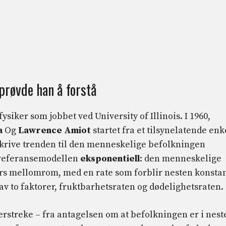
prøvde han å forstå
ysiker som jobbet ved University of Illinois. I 1960,
a
Og
Lawrence Amiot
startet fra et tilsynelatende enk
skrive trenden til den menneskelige befolkningen
t referansemodellen
eksponentiell
: den menneskelige
rs mellomrom, med en rate som forblir nesten konsta
av to faktorer, fruktbarhetsraten og dødelighetsraten.
derstreke – fra antagelsen om at befolkningen er i nest