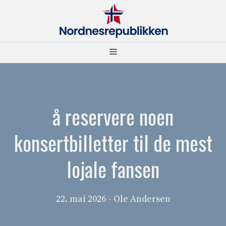
Hopp
til
innhold
Meny
å reservere noen
konsertbilletter til de mest
lojale fansen
22. mai 2026
- Ole Andersen