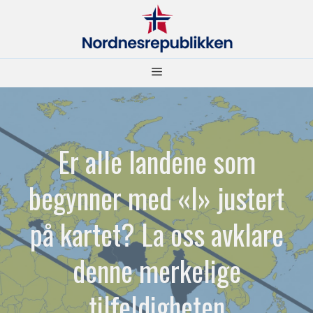
Hopp
til
innhold
Meny
Er alle landene som
begynner med «I» justert
på kartet? La oss avklare
denne merkelige
tilfeldigheten