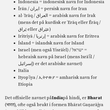
Indonesia = indonesisk navn for Indonesia
Īrān / ایران‎ = persisk navn for Iran
al-ʿIrāq / العراق‎ = arabisk navn for Irak
(mens det på kurdisk er ʿErāq eller Ērāq /
ێراق eller عێراق)
Iritriyā / إرتريا‎ = arabisk navn for Eritrea
Ísland = islandsk navn for Island
Israel (men også Yisrā’el) / ישראל =
hebraisk navn på Israel (mens Isrā’īl /
إسرائيل) er det arabiske navnet)
Italia
Ityop’iya / ኢትዮጵያ = amharisk navn for
Etiopia
Det offisielle navnet på
India
på hindi, er
Bharat
(भारत), ofte også brukt i formen Bhārat Gaṇarājya