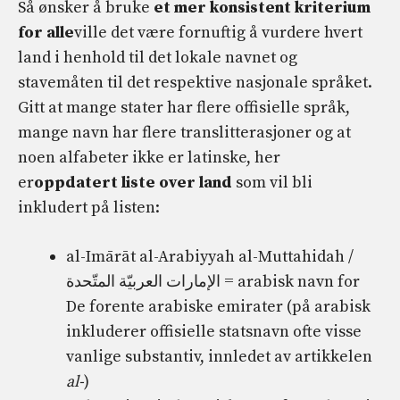
Så ønsker å bruke
et mer konsistent kriterium
for alle
ville det være fornuftig å vurdere hvert
land i henhold til det lokale navnet og
stavemåten til det respektive nasjonale språket.
Gitt at mange stater har flere offisielle språk,
mange navn har flere translitterasjoner og at
noen alfabeter ikke er latinske, her
er
oppdatert liste over land
som vil bli
inkludert på listen:
al-Imārāt al-Arabiyyah al-Muttahidah /
الإمارات العربيّة المتّحدة‎ = arabisk navn for
De forente arabiske emirater (på arabisk
inkluderer offisielle statsnavn ofte visse
vanlige substantiv, innledet av artikkelen
al-
)