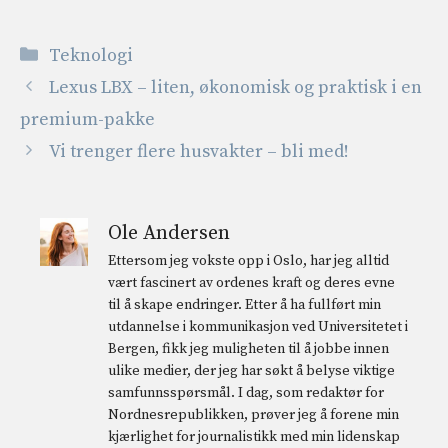
Kategorier
Teknologi
Lexus LBX – liten, økonomisk og praktisk i en
premium-pakke
Vi trenger flere husvakter – bli med!
Ole Andersen
Ettersom jeg vokste opp i Oslo, har jeg alltid
vært fascinert av ordenes kraft og deres evne
til å skape endringer. Etter å ha fullført min
utdannelse i kommunikasjon ved Universitetet i
Bergen, fikk jeg muligheten til å jobbe innen
ulike medier, der jeg har søkt å belyse viktige
samfunnsspørsmål. I dag, som redaktør for
Nordnesrepublikken, prøver jeg å forene min
kjærlighet for journalistikk med min lidenskap