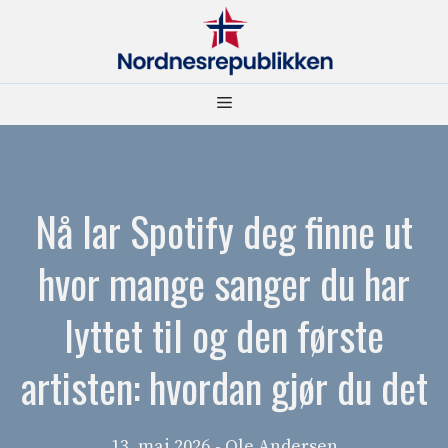
Hopp
til
innhold
Meny
Nå lar Spotify deg finne ut
hvor mange sanger du har
lyttet til og den første
artisten: hvordan gjør du det
13. mai 2026
- Ole Andersen