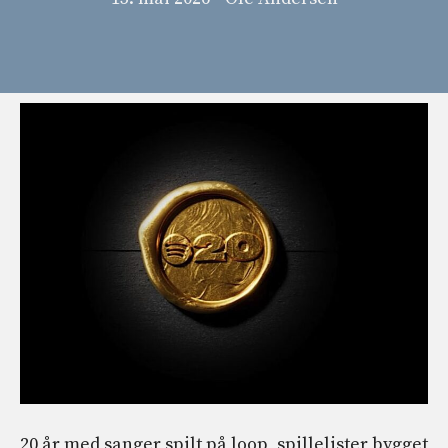
20 år med sanger spilt på loop, spillelister bygget