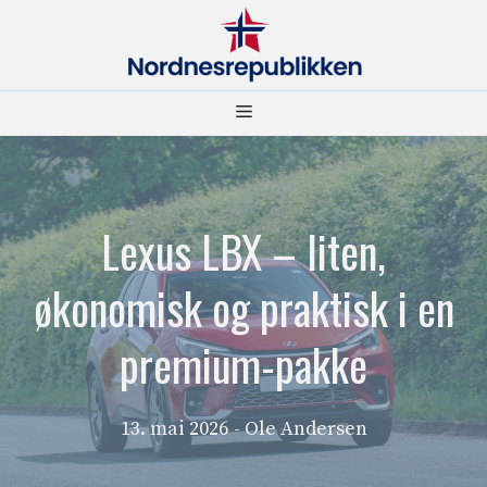
Hopp
til
innhold
Meny
Lexus LBX – liten,
økonomisk og praktisk i en
premium-pakke
13. mai 2026
- Ole Andersen