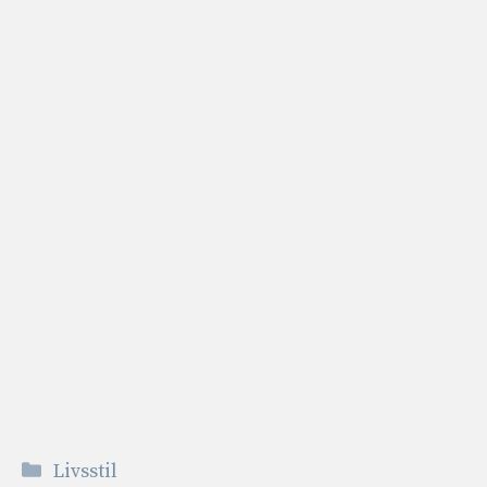
Kategorier
Livsstil