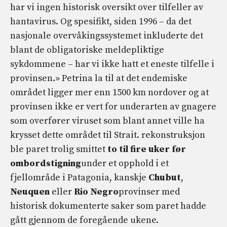
har vi ingen historisk oversikt over tilfeller av
hantavirus. Og spesifikt, siden 1996 – da det
nasjonale overvåkingssystemet inkluderte det
blant de obligatoriske meldepliktige
sykdommene – har vi ikke hatt et eneste tilfelle i
provinsen.» Petrina la til at det endemiske
området ligger mer enn 1500 km nordover og at
provinsen ikke er vert for underarten av gnagere
som overfører viruset som blant annet ville ha
krysset dette området til Strait. rekonstruksjon
ble paret trolig smittet
to til fire uker før
ombordstigning
under et opphold i et
fjellområde i Patagonia, kanskje
Chubut
,
Neuquen
eller
Rio Negro
provinser med
historisk dokumenterte saker som paret hadde
gått gjennom de foregående ukene.