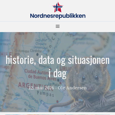
Hopp
til
innhold
Meny
historie, data og situasjonen
i dag
12. mai 2026
- Ole Andersen