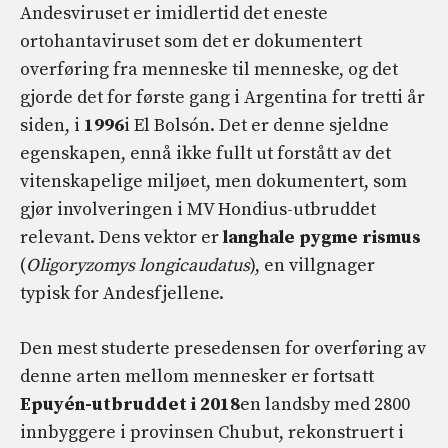
Andesviruset er imidlertid det eneste
ortohantaviruset som det er dokumentert
overføring fra menneske til menneske, og det
gjorde det for første gang i Argentina for tretti år
siden, i
1996
i El Bolsón. Det er denne sjeldne
egenskapen, ennå ikke fullt ut forstått av det
vitenskapelige miljøet, men dokumentert, som
gjør involveringen i MV Hondius-utbruddet
relevant. Dens vektor er
langhale pygme rismus
(
Oligoryzomys longicaudatus
), en villgnager
typisk for Andesfjellene.
Den mest studerte presedensen for overføring av
denne arten mellom mennesker er fortsatt
Epuyén-utbruddet i 2018
en landsby med 2800
innbyggere i provinsen Chubut, rekonstruert i