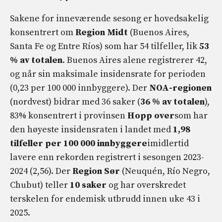
Sakene for inneværende sesong er hovedsakelig
konsentrert om
Region Midt
(Buenos Aires,
Santa Fe og Entre Ríos) som har 54 tilfeller, lik
53
% av totalen
. Buenos Aires alene registrerer 42,
og når sin maksimale insidensrate for perioden
(0,23 per 100 000 innbyggere). Der
NOA-regionen
(nordvest) bidrar med 36 saker (
36 % av totalen
),
83% konsentrert i provinsen
Hopp over
som har
den høyeste insidensraten i landet med
1,98
tilfeller per 100 000 innbyggere
imidlertid
lavere enn rekorden registrert i sesongen 2023-
2024 (2,56). Der
Region Sør
(Neuquén, Río Negro,
Chubut) teller
10 saker
og har overskredet
terskelen for endemisk utbrudd innen uke 43 i
2025.