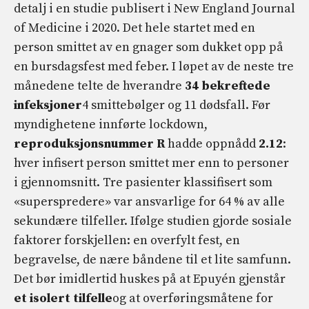
detalj i en studie publisert i New England Journal
of Medicine i 2020. Det hele startet med en
person smittet av en gnager som dukket opp på
en bursdagsfest med feber. I løpet av de neste tre
månedene telte de hverandre
34 bekreftede
infeksjoner
4 smittebølger og 11 dødsfall. Før
myndighetene innførte lockdown,
reproduksjonsnummer R
hadde oppnådd
2.12
:
hver infisert person smittet mer enn to personer
i gjennomsnitt. Tre pasienter klassifisert som
«superspredere» var ansvarlige for 64 % av alle
sekundære tilfeller. Ifølge studien gjorde sosiale
faktorer forskjellen: en overfylt fest, en
begravelse, de nære båndene til et lite samfunn.
Det bør imidlertid huskes på at Epuyén gjenstår
et isolert tilfelle
og at overføringsmåtene for