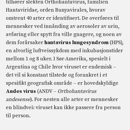
tilhører slekten Orthohantavirus, familien
Hantaviridae, orden Bunyavirales, hvorav
omtrent 40 arter er identifisert. De overføres til
mennesker ved innånding av aerosoler av urin,
avføring eller spytt fra ville gnagere, og noen av
dem forårsaker
hantavirus lungesyndrom
(HPS),
en alvorlig luftveissykdom med inkubasjonstider
mellom 1 og 8 uker. I Sør-Amerika, spesielt i
Argentina og Chile hvor viruset er endemisk –
det vil si konstant tilstede og forankret i et
spesifikt geografisk område – er hovedskyldige
Andes virus
(ANDV –
Orthohantavirus
andesense
). For nesten alle arter er mennesker
en blindvei: viruset kan ikke passere fra person
til person.