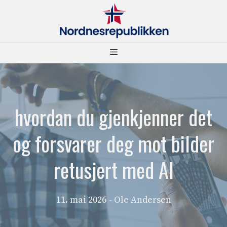
Hopp
til
innhold
Meny
hvordan du gjenkjenner det
og forsvarer deg mot bilder
retusjert med AI
11. mai 2026
- Ole Andersen