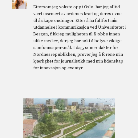
Ettersom jeg vokste opp i Oslo, har jeg alltid
vært fascinert av ordenes kraft og deres evne
til å skape endringer. Etter å ha fullført min
utdannelse i kommunikasjon ved Universitetet i
Bergen, fikk jeg muligheten til å jobbe innen
ulike medier, der jeg har søkt å belyse viktige
samfunnsspørsmål. I dag, som redaktør for
Nordnesrepublikken, prøver jeg å forene min
kjærlighet for journalistikk med min lidenskap
for innovasjon og eventyr.