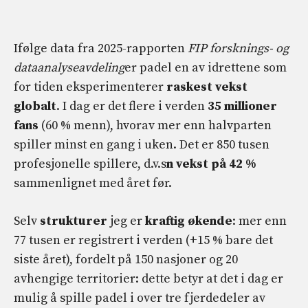
Ifølge data fra 2025-rapporten
FIP forsknings- og
dataanalyseavdeling
er padel en av idrettene som
for tiden eksperimenterer
raskest vekst
globalt
. I dag er det flere i verden
35 millioner
fans
(60 % menn), hvorav mer enn halvparten
spiller minst en gang i uken. Det er 850 tusen
profesjonelle spillere, d.v.s
n vekst på 42 %
sammenlignet med året før.
Selv
strukturer
jeg er
kraftig økende
: mer enn
77 tusen er registrert i verden (+15 % bare det
siste året), fordelt på 150 nasjoner og 20
avhengige territorier: dette betyr at det i dag er
mulig å spille padel i over tre fjerdedeler av