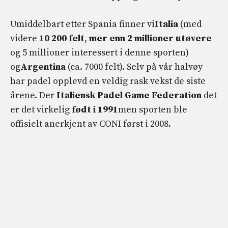
Umiddelbart etter Spania finner vi
Italia
(med
videre
10 200 felt
,
mer enn 2 millioner utøvere
og 5 millioner interessert i denne sporten)
og
Argentina
(ca. 7000 felt). Selv på vår halvøy
har padel opplevd en veldig rask vekst de siste
årene. Der
Italiensk Padel Game Federation
det
er det virkelig
født i 1991
men sporten ble
offisielt anerkjent av CONI først i 2008.